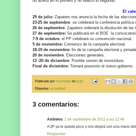
no acertó en lo primero y no realizó lo segundo.
El cale
29 de julio:
Zapatero nos anuncia la fecha de las eleccion
23-25 de septiembre
: se celebrará la conferencia polític
26 de septiembre
: Zapatero ordenará la disolución de las 
27 de septiembre:
Se publicará en el BOE la convocatoria
7-9 de octubre:
el PP celebrará su convención nacional.
5 de noviembre:
Comienzo de la campaña electoral.
18-19 de noviembre:
fin de la campaña electoral y jornada
20 de noviembre
: Elecciones generales.
13 -20 de diciembre
: Posible sesión de investidura.
Final de diciembre:
Tomará posesión el nuevo gobierno.
Publicado por
Duerobajo
en
8:00
Etiquetas:
actualidad
3 comentarios:
Anónimo
1 de septiembre de 2011 a las 12:46
A ZP ya le queda poco y nos dejará con una mano dela
Responder