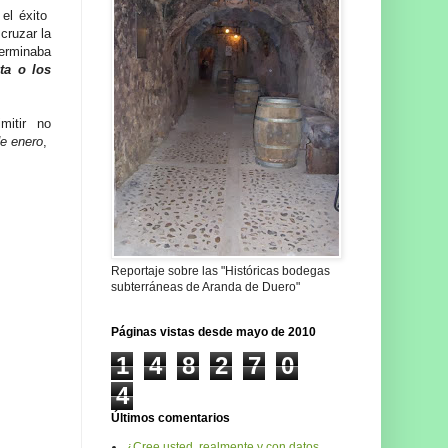
 el éxito
cruzar la
terminaba
ta o los
imitir no
e enero
,
Reportaje sobre las "Históricas bodegas
subterráneas de Aranda de Duero"
Páginas vistas desde mayo de 2010
1
4
8
2
7
0
4
Últimos comentarios
¿Cree usted, realmente y con datos,