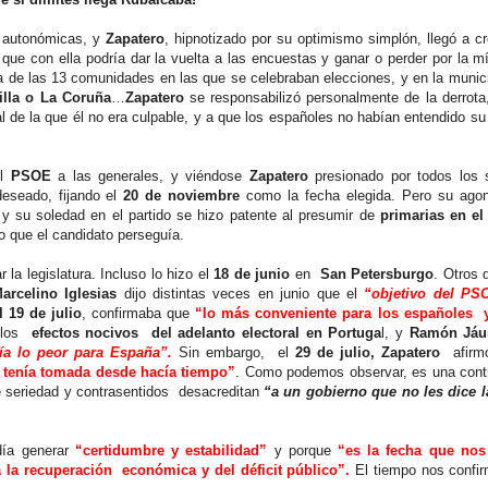
y autonómicas, y
Zapatero
, hipnotizado por su optimismo simplón, llegó a cr
ue con ella podría dar la vuelta a las encuestas y ganar o perder por la m
 de las 13 comunidades en las que se celebraban elecciones, y en la munic
illa o La Coruña
…
Zapatero
se responsabilizó personalmente de la derrot
l de la que él no era culpable, y a que los españoles no habían entendido s
el
PSOE
a las generales, y viéndose
Zapatero
presionado por todos los 
deseado, fijando el
20 de noviembre
como la fecha elegida. Pero su agon
y su soledad en el partido se hizo patente al presumir de
primarias en 
lo que el candidato perseguía.
 la legislatura. Incluso lo hizo el
18 de junio
en
San Petersburgo
. Otros 
arcelino Iglesias
dijo distintas veces en junio que el
“objetivo del PS
 19 de julio
, confirmaba que
“lo más conveniente para los españoles y
 los
efectos nocivos del adelanto electoral en Portuga
l, y
Ramón Jáu
ría lo peor para España”.
Sin embargo, el
29 de julio, Zapatero
afirmó
 tenía tomada desde hacía tiempo”
. Como podemos observar, es una cont
e seriedad y contrasentidos desacreditan
“a un gobierno que no les dice l
ndía generar
“certidumbre y estabilidad”
y porque
“es la fecha que nos
 la recuperación económica y del déficit público”.
El tiempo nos confi