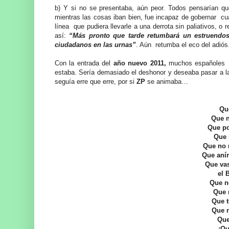
b) Y si no se presentaba, aún peor. Todos pensarían que
mientras las cosas iban bien, fue incapaz de gobernar cuan
línea que pudiera llevarle a una derrota sin paliativos, o r
así:
“Más pronto que tarde retumbará un estruendos
ciudadanos en las urnas”
. Aún retumba el eco del adiós
Con la entrada del
año nuevo 2011,
muchos españoles
estaba. Sería demasiado el deshonor y deseaba pasar a l
seguía erre que erre, por si
ZP
se animaba…
Que
Que n
Que po
Que 
Que no 
Que aním
Que vas
el 
Que n
Que 
Que t
Que n
Que
¡Qu