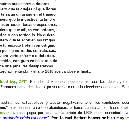
 sufras malestares o dolores.
iero que te quejes ni que llores
 te salga un grano en el trasero.
iero que te muestres lastimero
 estornudes, tosas o expectores.
iero que te aflijas con ardores,
ripe o con tortícolis. No quiero.
iero que te agobien las fatigas
e tu escroto froten con ortigas,
e por hemorroides convalezcas.
iero verte enfermo o dolorido.
ambio, con gran énfasis, te pido
de una puta vez desaparezcas.
l paro aumentando y el
año 2010
acercándose al final...
Good bye, ZP!”
. Pasados diez meses podemos ver que las ideas ayer e
i
Zapatero
había decidido si presentarse o no a la elecciones generales. Se 
podrían ser catastróficos y afectar negativamente en los candidatos soci
nes”
presionaban para que abandonara el barco cuanto antes. Todos sabí
oover
tuvo que pagar por no atajar
la crisis de 1929
, quien consideró
“a
 profunda crisis existente".
Por lo cual Herbert Hoover se hizo muy i