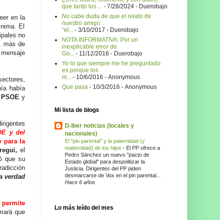
que tanto los ...
- 7/28/2024
- Duerobajo
No cabe duda de que el relato de
eer en la
nuestro amigo
ínima. El
“el...
- 3/10/2017
- Duerobajo
ipales no
NOTA INFORMATIVA: Por un
a, más de
inexplicable error de
u mensaje
Go...
- 11/12/2016
- Duerobajo
Yo lo que siempre me he preguntado
es porque los
m...
- 10/6/2016
- Anonymous
sectores,
Que pasa
- 10/3/2016
- Anonymous
ía había
el PSOE
y
Mi lista de blogs
dirigentes
D-Iber noticias (locales y
OE y del
nacionales)
 para la
El "pin parental" y la paternidad (y
maternidad) de los hijos
-
El PP ofrece a
regui,
el
Pedro Sánchez un nuevo "pacto de
 que su
Estado global" para despolitizar la
radicción
Justicia. Dirigentes del PP piden
desmarcarse de Vox en el pin parental...
a verdad
Hace 6 años
 permite
Lo más leído del mes
rmará que