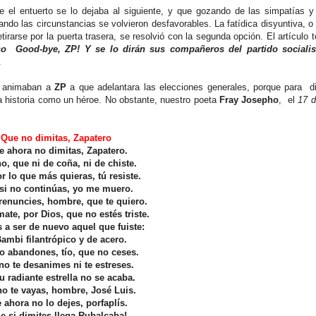
 el entuerto se lo dejaba al siguiente, y que gozando de las simpatías y
do las circunstancias se volvieron desfavorables. La fatídica disyuntiva, o 
etirarse por la puerta trasera, se resolvió con la segunda opción. El artículo 
o Good-bye, ZP! Y se lo dirán sus compañeros del partido socialis
.
 animaban a
ZP
a que adelantara las elecciones generales, porque para d
a historia como un héroe. No obstante, nuestro poeta
Fray Josepho
, el
17 d
Que no dimitas, Zapatero
 ahora no dimitas, Zapatero.
o, que ni de coña, ni de chiste.
r lo que más quieras, tú resiste.
si no continúas, yo me muero.
renuncies, hombre, que te quiero.
ate, por Dios, que no estés triste.
 a ser de nuevo aquel que fuiste:
Bambi filantrópico y de acero.
o abandones, tío, que no ceses.
no te desanimes ni te estreses.
u radiante estrella no se acaba.
o te vayas, hombre, José Luis.
 ahora no lo dejes, porfaplís.
e si dimites llega Rubalcaba!