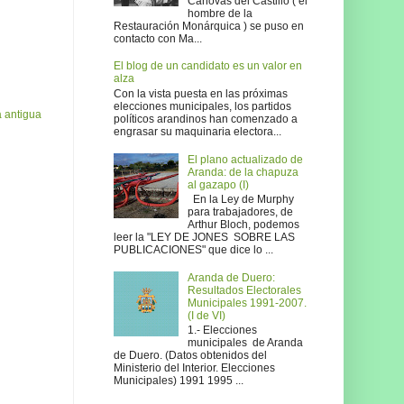
Cánovas del Castillo ( el
hombre de la
Restauración Monárquica ) se puso en
contacto con Ma...
El blog de un candidato es un valor en
alza
Con la vista puesta en las próximas
elecciones municipales, los partidos
 antigua
políticos arandinos han comenzado a
engrasar su maquinaria electora...
El plano actualizado de
Aranda: de la chapuza
al gazapo (I)
En la Ley de Murphy
para trabajadores, de
Arthur Bloch, podemos
leer la "LEY DE JONES SOBRE LAS
PUBLICACIONES" que dice lo ...
Aranda de Duero:
Resultados Electorales
Municipales 1991-2007.
(I de VI)
1.- Elecciones
municipales de Aranda
de Duero. (Datos obtenidos del
Ministerio del Interior. Elecciones
Municipales) 1991 1995 ...