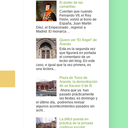
El poder de las
camarillas
Cuentan que cuando
Fernando VII, el Rey
Felón, volvió al trono de
España, Juan Martín
Díez, el Empecinado , regresó a
Madrid. El monarca ...
Quiero ver "El Ángel" de
Aranda
Esta es la segunda vez
que figurará en portada
el comentario de un
lector del blog. En este
caso, e igual que la vez primera, es
una lectora...
Plaza de Toros de
Aranda: la demostración
de un fracaso (I de II)
Ahora que ya han
pasado prácticamente
las fiestas, es domingo y
el último día, podremos revisar
algunos acontecimientos pasados sin
acrit...
La difícil puesta en
práctica de la jornada
continua escolar