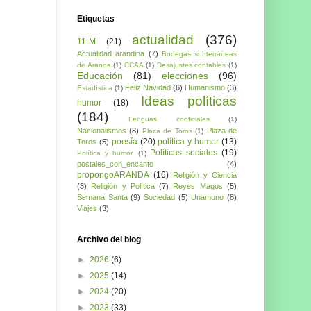
Etiquetas
actualidad
(376)
11-M
(21)
Actualidad arandina
(7)
Bodegas subterráneas
de Aranda
(1)
CCAA
(1)
Desajustes contables
(1)
Educación
(81)
elecciones
(96)
Feliz Navidad
(6)
Humanismo
(3)
Estadística
(1)
Ideas políticas
humor
(18)
(184)
Lenguas cooficiales
(1)
Nacionalismos
(8)
Plaza de
Plaza de Toros
(1)
poesía
(20)
política y humor
(13)
Toros
(5)
Políticas sociales
(19)
Política y humor.
(1)
postales_con_encanto
(4)
propongoARANDA
(16)
Religión y Ciencia
(3)
Religión y Política
(7)
Reyes Magos
(5)
Semana Santa
(9)
Sociedad
(5)
Unamuno
(8)
Viajes
(3)
Archivo del blog
►
2026
(6)
►
2025
(14)
►
2024
(20)
►
2023
(33)