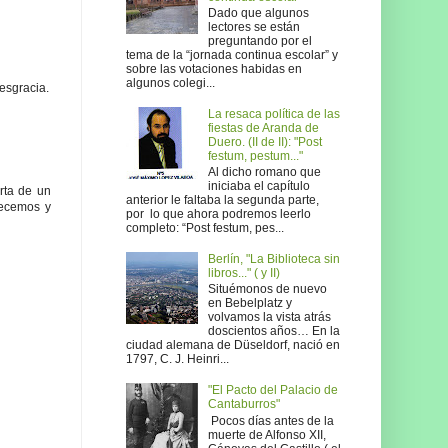
Dado que algunos
lectores se están
preguntando por el
tema de la “jornada continua escolar” y
sobre las votaciones habidas en
algunos colegi...
esgracia.
La resaca política de las
fiestas de Aranda de
Duero. (II de II): "Post
festum, pestum..."
Al dicho romano que
iniciaba el capítulo
erta de un
anterior le faltaba la segunda parte,
recemos y
por lo que ahora podremos leerlo
completo: “Post festum, pes...
Berlín, "La Biblioteca sin
libros..." ( y II)
Situémonos de nuevo
en Bebelplatz y
volvamos la vista atrás
doscientos años… En la
ciudad alemana de Düseldorf, nació en
1797, C. J. Heinri...
"El Pacto del Palacio de
Cantaburros"
Pocos días antes de la
muerte de Alfonso XII,