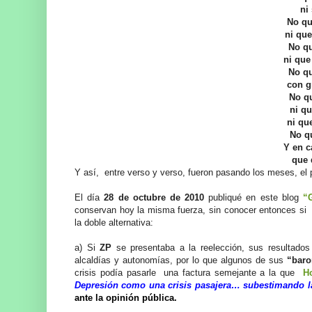
ni
No qu
ni que
No qu
ni que
No qu
con g
No qu
ni qu
ni qu
No qu
Y en c
que 
Y así, entre verso y verso, fueron pasando los meses, e
El día
28 de octubre de 2010
publiqué en este blog
“
conservan hoy la misma fuerza, sin conocer entonces s
la doble alternativa:
a) Si
ZP
se presentaba a la reelección, sus resultados 
alcaldías y autonomías, por lo que algunos de sus
“baro
crisis podía pasarle una factura semejante a la que
H
Depresión como una crisis pasajera… subestimando la
ante la opinión pública.