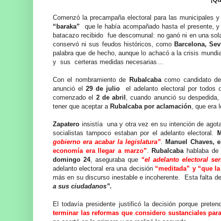
Comenzó la precampaña electoral para las municipales 
“baraka”
que le había acompañado hasta el presente, y q
batacazo recibido fue descomunal: no ganó ni en una sola
conservó ni sus feudos históricos, como
Barcelona, Sev
palabra que de hecho, aunque lo achacó a la crisis mundia
y sus certeras medidas necesarias…
Con el nombramiento de
Rubalcaba
como candidato d
anunció el
29 de julio
el adelanto electoral por todos 
comenzado el
2 de abril
, cuando anunció su despedida, 
tener que aceptar a
Rubalcaba por aclamación
, que era 
Zapatero
insistía una y otra vez en su intención de agotar
socialistas tampoco estaban por el adelanto electoral.
M
gobierno era acabar la legislatura”
.
Manuel Chaves, el
economía era llegar a marzo”
.
Rubalcaba
hablaba de
domingo 24
, aseguraba que
“el adelanto electoral se
adelanto electoral era una decisión
“meditada” y “que la
más en su discurso inestable e incoherente. Esta falta d
a sus ciudadanos”.
El todavía presidente justificó la decisión porque prete
terminar las reformas que considero sustanciales para