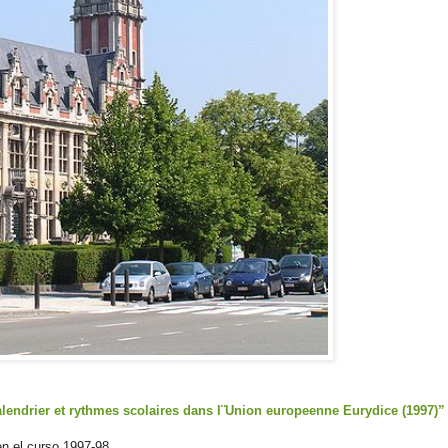
endrier et rythmes scolaires dans l¨Union europeenne Eurydice (1997)”
en el curso 1997-98.