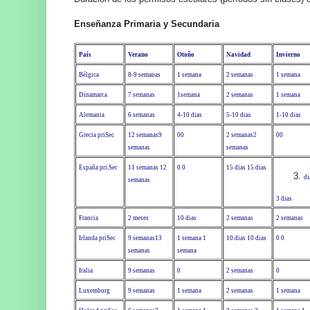
Enseñanza Primaria y Secundaria
País
Verano
Otoño
Navidad
Invierno
Bélgica
8-9 semanas
1 semana
2 semanas
1 semana
Dinamarca
7 semanas
1semana
2 semanas
1 semana
Alemania
6 semanas
4-10 dias
5-10 dias
1-10 dias
Grecia pri
Sec
12 semanas
9
0
0
2 semanas
2
0
0
semanas
semanas
España pri.
Sec
11 semanas
12
0
0
15 dias
15 dias
di
semanas
3 dias
Francia
2 meses
10 dias
2 semanas
2 semanas
Irlanda pri
Sec
9 semanas
13
1 semana
1
10 dias
10 dias
0
0
semanas
semana
Italia
9 semanas
0
2 semanas
0
Luxemburg
9 semanas
1 semana
2 semanas
1 semana