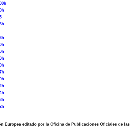
00h
0h
5
6h
3h
0h
0h
0h
0h
7h
0h
2h
4h
8h
2h
ón Europea editado por la Oficina de Publicaciones Oficiales de las