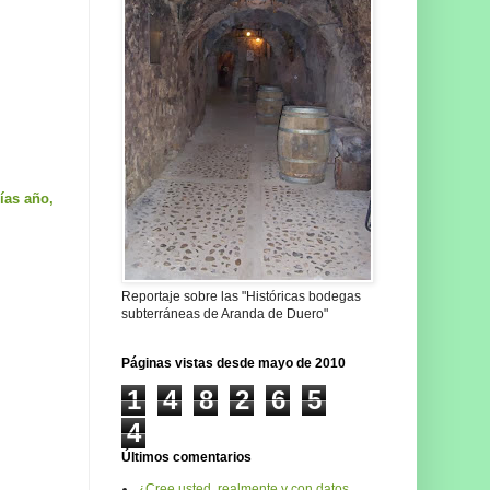
días año,
Reportaje sobre las "Históricas bodegas
subterráneas de Aranda de Duero"
Páginas vistas desde mayo de 2010
1
4
8
2
6
5
4
Últimos comentarios
¿Cree usted, realmente y con datos,