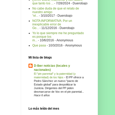
que tanto los ...
- 7/28/2024
- Duerobajo
No cabe duda de que el relato de
nuestro amigo
“el...
- 3/10/2017
- Duerobajo
NOTA INFORMATIVA: Por un
inexplicable error de
Go...
- 11/12/2016
- Duerobajo
Yo lo que siempre me he preguntado
es porque los
m...
- 10/6/2016
- Anonymous
Que pasa
- 10/3/2016
- Anonymous
Mi lista de blogs
D-Iber noticias (locales y
nacionales)
El "pin parental" y la paternidad (y
maternidad) de los hijos
-
El PP ofrece a
Pedro Sánchez un nuevo "pacto de
Estado global" para despolitizar la
Justicia. Dirigentes del PP piden
desmarcarse de Vox en el pin parental...
Hace 6 años
Lo más leído del mes