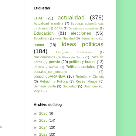
Etiquetas
actualidad
(376)
11-M
(21)
Actualidad arandina
(7)
Bodegas subterráneas
de Aranda
(1)
CCAA
(1)
Desajustes contables
(1)
Educación
(81)
elecciones
(96)
Feliz Navidad
(6)
Humanismo
(3)
Estadística
(1)
Ideas políticas
humor
(18)
(184)
Lenguas cooficiales
(1)
Nacionalismos
(8)
Plaza de
Plaza de Toros
(1)
poesía
(20)
política y humor
(13)
Toros
(5)
Políticas sociales
(19)
Política y humor.
(1)
postales_con_encanto
(4)
propongoARANDA
(16)
Religión y Ciencia
(3)
Religión y Política
(7)
Reyes Magos
(5)
Semana Santa
(9)
Sociedad
(5)
Unamuno
(8)
Viajes
(3)
Archivo del blog
►
2026
(6)
►
2025
(14)
a
►
2024
(20)
►
2023
(33)