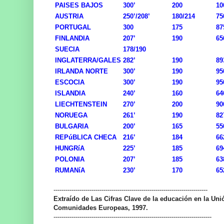
PAISES BAJOS
300’
200
10
AUSTRIA
250’/208’
180/214
75
PORTUGAL
300
175
87
FINLANDIA
207’
190
65
SUECIA
178/190
INGLATERRA/GALES
282’
190
89
IRLANDA NORTE
300’
190
95
ESCOCIA
300’
190
95
ISLANDIA
240’
160
64
LIECHTENSTEIN
270’
200
90
NORUEGA
261’
190
82
BULGARIA
200’
165
55
REPúBLICA CHECA
216’
184
66
HUNGRíA
225’
185
69
POLONIA
207’
185
63
RUMANíA
230’
170
65
-----------------------------------------------------------------------------
Extraído de Las Cifras Clave de la educación en la Uni
Comunidades Europeas, 1997.
-------------------------------------------------------------------------------