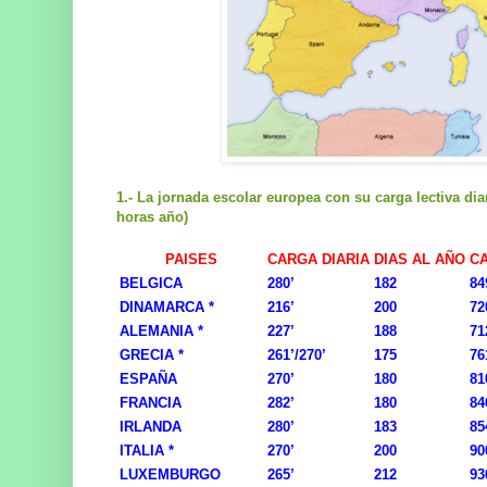
1.- La jornada escolar europea con su carga lectiva dia
horas año)
PAISES
CARGA DIARIA
DIAS AL AÑO
C
BELGICA
280’
182
84
DINAMARCA *
216’
200
72
ALEMANIA *
227’
188
71
GRECIA *
261’/270’
175
76
ESPAÑA
270’
180
81
FRANCIA
282’
180
84
IRLANDA
280’
183
85
ITALIA *
270’
200
90
LUXEMBURGO
265’
212
93