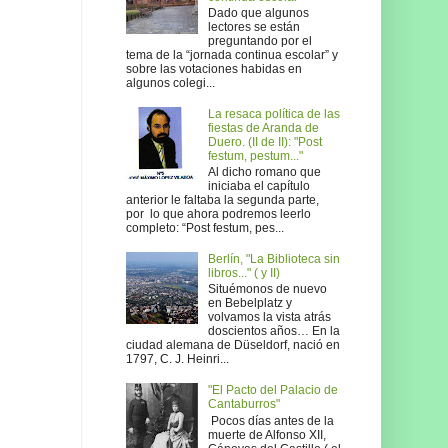
Dado que algunos
lectores se están
preguntando por el
tema de la “jornada continua escolar” y
sobre las votaciones habidas en
algunos colegi...
La resaca política de las
fiestas de Aranda de
Duero. (II de II): "Post
festum, pestum..."
Al dicho romano que
iniciaba el capítulo
anterior le faltaba la segunda parte,
por lo que ahora podremos leerlo
completo: “Post festum, pes...
Berlín, "La Biblioteca sin
libros..." ( y II)
Situémonos de nuevo
en Bebelplatz y
volvamos la vista atrás
doscientos años… En la
ciudad alemana de Düseldorf, nació en
1797, C. J. Heinri...
"El Pacto del Palacio de
Cantaburros"
Pocos días antes de la
muerte de Alfonso XII,