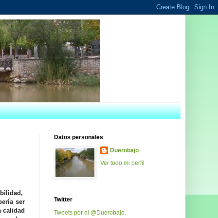
Datos personales
Duerobajo
Ver todo mi perfil
ibilidad,
Twitter
ería ser
a calidad
Tweets por el @Duerobajo.