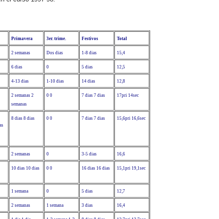
Primavera
3er. trime.
Festivos
Total
2 semanas
Dos dias
1-8 dias
15,4
6 dias
0
5 dias
12,5
4-13 dias
1-10 dias
14 dias
12,8
2 semanas
2
0
0
7 dias
7 dias
17pri
14sec
semanas
8 dias
8 dias
0
0
7 dias
7 dias
15,6pri
16,6sec
as
2 semanas
0
3-5 dias
16,6
10 dias
10 dias
0
0
16 dias
16 dias
15,1pri
19,1sec
1 semana
0
5 dias
12,7
2 semanas
1 semana
3 dias
16,4