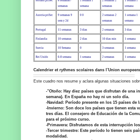
Holand pri
Sec
6 semanas
7
1 semana
1
2 semanas
2
1 semana
1
semanas
semana
semanas
semana
Austria pri
Sec
9 semanas
9
0
0
2 semanas
2
1 semana
1
sem y 2d
semanas
semana
Portugal
11 semanas
3 dias
2 semanas
3 dias
Finlandia
10 semanas
2 dias
10 dias min
1 semana
Suecia
10 Semana
0
3 semanas
1 semana
Rei Unido
6-8 semana
1 semana
2 semanas
1 semana
Calendrier et rythmes scolaires dans l¨Union europeen
:::::::::::::::::::::::::::::::::::::::::::::::::::::::::::::::::::::::::::::::::
Este cuadro nos resume y aclara algunas situaciones sobr
-"Otoño: Hay diez países que disfrutan de una in
semana). En España no hay ni un solo día.
-Navidad: Período presente en los 15 países de 
-Invierno: Son doce los países que tienen esta 
tres días. El consejero de Educación de la Com
para el próximo curso.
-Primavera: Disfrutamos de esta interrupción los
-Tercer trimestre: Este período lo tienen seis p
modalidad.