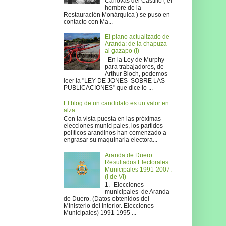
Cánovas del Castillo ( el
hombre de la
Restauración Monárquica ) se puso en
contacto con Ma...
El plano actualizado de
Aranda: de la chapuza
al gazapo (I)
En la Ley de Murphy
para trabajadores, de
Arthur Bloch, podemos
leer la "LEY DE JONES SOBRE LAS
PUBLICACIONES" que dice lo ...
El blog de un candidato es un valor en
alza
Con la vista puesta en las próximas
elecciones municipales, los partidos
políticos arandinos han comenzado a
engrasar su maquinaria electora...
Aranda de Duero:
Resultados Electorales
Municipales 1991-2007.
(I de VI)
1.- Elecciones
municipales de Aranda
de Duero. (Datos obtenidos del
Ministerio del Interior. Elecciones
Municipales) 1991 1995 ...