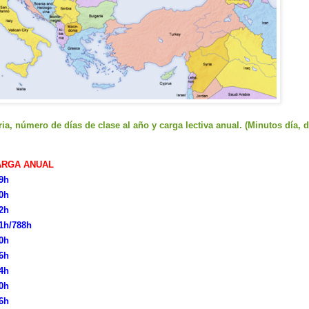
ria, número de días de clase al año y carga lectiva anual. (Minutos día, 
ARGA ANUAL
9h
0h
2h
1h/788h
0h
6h
4h
0h
6h