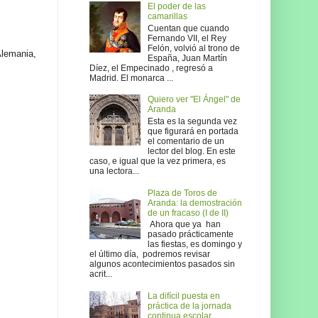
El poder de las
camarillas
Cuentan que cuando
Fernando VII, el Rey
Felón, volvió al trono de
Alemania,
España, Juan Martín
Díez, el Empecinado , regresó a
Madrid. El monarca ...
Quiero ver "El Ángel" de
Aranda
Esta es la segunda vez
que figurará en portada
el comentario de un
lector del blog. En este
caso, e igual que la vez primera, es
una lectora...
Plaza de Toros de
Aranda: la demostración
de un fracaso (I de II)
Ahora que ya han
pasado prácticamente
las fiestas, es domingo y
el último día, podremos revisar
algunos acontecimientos pasados sin
acrit...
La difícil puesta en
práctica de la jornada
continua escolar