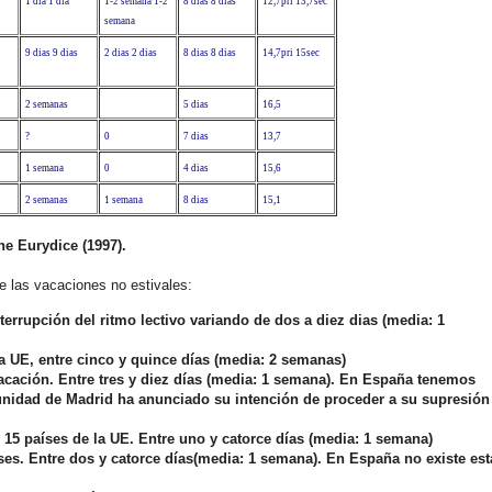
1 dia
1 dia
1-2 semana
1-2
8 dias
8 dias
12,7pri
13,7sec
semana
9 dias
9 dias
2 dias
2 dias
8 dias
8 dias
14,7pri
15sec
2 semanas
5 dias
16,5
?
0
7 dias
13,7
1 semana
0
4 dias
15,6
2 semanas
1 semana
8 dias
15,1
ne Eurydice (1997).
e las vacaciones no estivales:
terrupción del ritmo lectivo variando de dos a diez dias (media: 1
la UE, entre cinco y quince días (media: 2 semanas)
vacación. Entre tres y diez días (media: 1 semana). En España tenemos
unidad de Madrid ha anunciado su intención de proceder a su supresión
 15 países de la UE. Entre uno y catorce días (media: 1 semana)
aíses. Entre dos y catorce días(media: 1 semana). En España no existe est