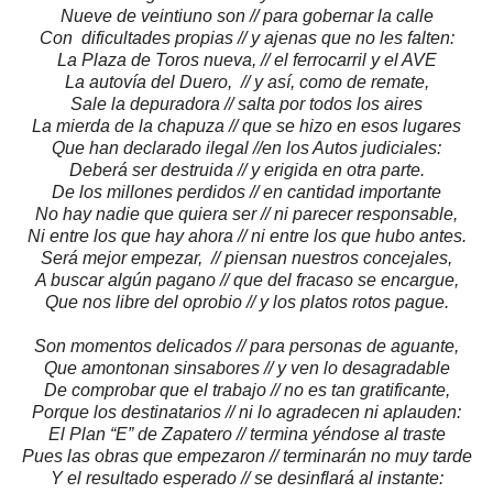
Nueve de veintiuno son // para gobernar la calle
Con dificultades propias // y ajenas que no les falten:
La Plaza de Toros nueva, // el ferrocarril y el AVE
La autovía del Duero, // y así, como de remate,
Sale la depuradora // salta por todos los aires
La mierda de la chapuza // que se hizo en esos lugares
Que han declarado ilegal //en los Autos judiciales:
Deberá ser destruida // y erigida en otra parte.
De los millones perdidos // en cantidad importante
No hay nadie que quiera ser // ni parecer responsable,
Ni entre los que hay ahora // ni entre los que hubo antes.
Será mejor empezar, // piensan nuestros concejales,
A buscar algún pagano // que del fracaso se encargue,
Que nos libre del oprobio // y los platos rotos pague.
Son momentos delicados // para personas de aguante,
Que amontonan sinsabores // y ven lo desagradable
De comprobar que el trabajo // no es tan gratificante,
Porque los destinatarios // ni lo agradecen ni aplauden:
El Plan “E” de Zapatero // termina yéndose al traste
Pues las obras que empezaron // terminarán no muy tarde
Y el resultado esperado // se desinflará al instante: