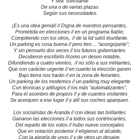
Y sea solicitante
De una o de varias plazas
Según sus necesidades.
¡Es una idea genial! // Digna de nuestros pensantes,
Prometida en elecciones // en un programa fiable;
Compitiendo con los otros, // de la lid salió triunfante.
Un parking es cosa buena // pero tres… “acongojante”;
Y sin pensarlo dos veces // los futuros gobernantes
Decidieron escribirlo //como un deseo notable,
Difundiendo a cuatro vientos, // no sólo a sus militantes,
Que con carácter urgente // en cuanto la elección ganen
Bajo tierra nos harán // en la zona de feriantes,
Un parking de los modernos // un parking muy elegante
Con técnicas y artilugios // los más “automatizantes”,
Para el asombro de propios // y de cuantos visitantes
Se acerquen a ese lugar // y allí sus coches aparquen.
Los socialistas de Aranda // con ideas tan brillantes
Ganaron las elecciones // a todos sus contrincantes.
Del reparto de los votos // hubo nueve concejales
Que en votación posterior // eligieron al alcalde,
Con la alegría de unos // y de otros un desaire.