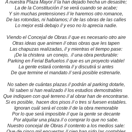
A nuestra Plaza Mayor // la han dejado hecha un desastre;
La de la Constitución // se verá cuando se acabe;
Y sin muchas pretensiones // le haremos otro romance,
De las rotondas, ni hablamos; // de las obras de las calles
Lo mejor está debajo // y eso no lo aprecia nadie.
Viendo el Concejal de Obras // que es necesario otro aire
Otras ideas que animen // otras obras que les tapen
Las chapuzas realizadas, // y mientras el tiempo pase:
¡De la chistera un conejo, // una obra perdurable:
Parking en Ferial Bañuelos // que es un proyecto viable!
La gente estará contenta // y discutirá si antes
De que termine el mandato // será posible estrenarle.
No saben de cuántas plazas // podrán al parking dotarle,
Ni saben si han realizado // los estudios demostrables
Que indiquen con qué terreno // al obrar han de encontrarse.
Si es posible, hacen dos pisos // o tres si fuesen estables.
Ignoran cuál será el coste // de la obra memorable
Por lo que será imposible // que la gente se decante
Por alquilar una plaza // o comprar lo que no sabe.
Nuestro concejal de Obras // contento a los medios sale:
Que de cinco mil encuestas // cien han sido las contables