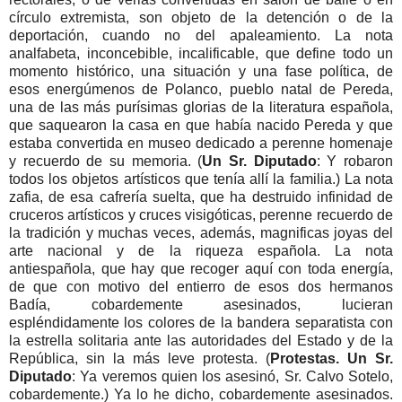
círculo extremista, son objeto de la detención o de la
deportación, cuando no del apaleamiento. La nota
analfabeta, inconcebible, incalificable, que define todo un
momento histórico, una situación y una fase política, de
esos energúmenos de Polanco, pueblo natal de Pereda,
una de las más purísimas glorias de la literatura española,
que saquearon la casa en que había nacido Pereda y que
estaba convertida en museo dedicado a perenne homenaje
y recuerdo de su memoria. (
Un Sr. Diputado
: Y robaron
todos los objetos artísticos que tenía allí la familia.) La nota
zafia, de esa cafrería suelta, que ha destruido infinidad de
cruceros artísticos y cruces visigóticas, perenne recuerdo de
la tradición y muchas veces, además, magnificas joyas del
arte nacional y de la riqueza española. La nota
antiespañola, que hay que recoger aquí con toda energía,
de que con motivo del entierro de esos dos hermanos
Badía, cobardemente asesinados, lucieran
espléndidamente los colores de la bandera separatista con
la estrella solitaria ante las autoridades del Estado y de la
República, sin la más leve protesta. (
Protestas. Un Sr.
Diputado
: Ya veremos quien los asesinó, Sr. Calvo Sotelo,
cobardemente.) Ya lo he dicho, cobardemente asesinados.