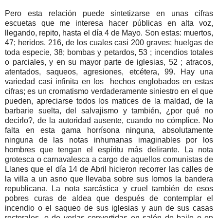
Pero esta relación puede sintetizarse en unas cifras
escuetas que me interesa hacer públicas en alta voz,
llegando, repito, hasta el día 4 de Mayo. Son estas: muertos,
47; heridos, 216, de los cuales casi 200 graves; huelgas de
toda especie, 38; bombas y petardos, 53 ; incendios totales
o parciales, y en su mayor parte de iglesias, 52 ; atracos,
atentados, saqueos, agresiones, etcétera, 99. Hay una
variedad casi infinita en los
hechos englobados en estas
cifras; es un cromatismo verdaderamente siniestro en el que
pueden, apreciarse todos los matices de la maldad, de la
barbarie suelta, del salvajismo y también, ¿por qué no
decirlo?, de la autoridad ausente, cuando no cómplice. No
falta en esta gama horrísona ninguna, absolutamente
ninguna de las notas inhumanas imaginables por los
hombres que tengan el espíritu más delirante. La nota
grotesca o carnavalesca a cargo de aquellos comunistas de
Llanes que el día 14 de Abril hicieron recorrer las calles de
la villa a un asno que llevaba sobre sus lomos la bandera
republicana. La nota sarcástica y cruel también de esos
pobres curas de aldea que después de contemplar el
incendio o el saqueo de sus iglesias y aun de sus casas
rectorales, o de verlas convertidas en salón de baile o en