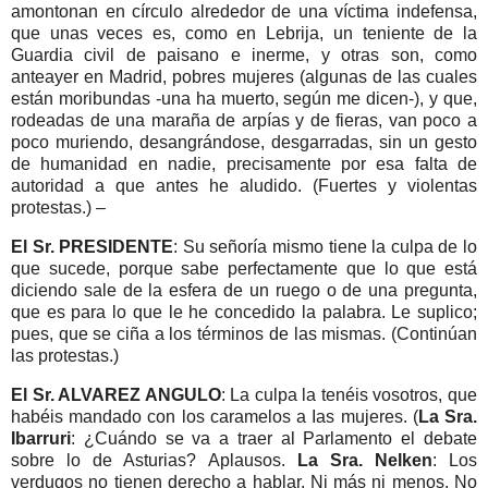
amontonan en círculo alrededor de una víctima indefensa,
que unas veces es, como en Lebrija, un teniente de la
Guardia civil de paisano e inerme, y otras son, como
anteayer en Madrid, pobres mujeres (algunas de las cuales
están moribundas -una ha muerto, según me dicen-), y que,
rodeadas de una maraña de arpías y de fieras, van poco a
poco muriendo, desangrándose, desgarradas, sin un gesto
de humanidad en nadie, precisamente por esa falta de
autoridad a que antes he aludido. (Fuertes y violentas
protestas.) –
El Sr. PRESIDENTE
: Su señoría mismo tiene la culpa de lo
que sucede, porque sabe perfectamente que lo que está
diciendo sale de la esfera de un ruego o de una pregunta,
que es para lo que le he concedido la palabra. Le suplico;
pues, que se ciña a los términos de las mismas. (Continúan
las protestas.)
El Sr. ALVAREZ ANGULO
: La culpa la tenéis vosotros, que
habéis mandado con los caramelos a Ias mujeres. (
La Sra.
Ibarruri
: ¿Cuándo se va a traer al Parlamento el debate
sobre lo de Asturias? Aplausos.
La Sra. Nelken
: Los
verdugos no tienen derecho a hablar. Ni más ni menos. No