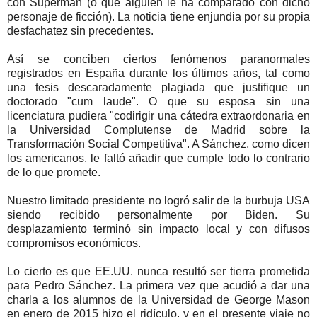
con Superman (o que alguien le ha comparado con dicho
personaje de ficción). La noticia tiene enjundia por su propia
desfachatez sin precedentes.
Así se conciben ciertos fenómenos paranormales
registrados en España durante los últimos años, tal como
una tesis descaradamente plagiada que justifique un
doctorado "cum laude". O que su esposa sin una
licenciatura pudiera "codirigir una cátedra extraordonaria en
la Universidad Complutense de Madrid sobre la
Transformación Social Competitiva". A Sánchez, como dicen
los americanos, le faltó añadir que cumple todo lo contrario
de lo que promete.
Nuestro limitado presidente no logró salir de la burbuja USA
siendo recibido personalmente por Biden. Su
desplazamiento terminó sin impacto local y con difusos
compromisos económicos.
Lo cierto es que EE.UU. nunca resultó ser tierra prometida
para Pedro Sánchez. La primera vez que acudió a dar una
charla a los alumnos de la Universidad de George Mason
en enero de 2015 hizo el ridículo, y en el presente viaje no