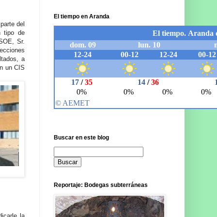
El tiempo en Aranda
parte del
n tipo de
PSOE, Sr.
lecciones
ltados, a
n un CIS
Buscar en este blog
Reportaje: Bodegas subterráneas
icarle la