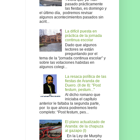
pasado prácticamente
las fiestas, es domingo y
el último día, podremos revisar
algunos acontecimientos pasados sin
acrit...
La difícil puesta en
práctica de la jornada
continua escolar
Dado que algunos
lectores se están
preguntando por el
tema de la “jornada continua escolar” y
sobre las votaciones habidas en
algunos colegi...
La resaca política de las
fiestas de Aranda de
Duero. (II de II): "Post
festum, pestum..."
Al dicho romano que
iniciaba el capítulo
anterior le faltaba la segunda parte,
por lo que ahora podremos leerlo
completo: “Post festum, pes...
El plano actualizado de
Aranda: de la chapuza
al gazapo (I)
En la Ley de Murphy