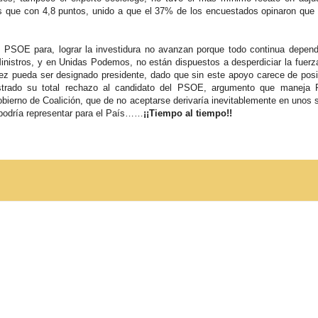
s que con 4,8 puntos, unido a que el 37% de los encuestados opinaron qu
 PSOE para, lograr la investidura no avanzan porque todo continua depen
inistros, y en Unidas Podemos, no están dispuestos a desperdiciar la fuerz
hez pueda ser designado presidente, dado que sin este apoyo carece de posi
trado su total rechazo al candidato del PSOE, argumento que maneja
Gobierno de Coalición, que de no aceptarse derivaría inevitablemente en unos
 podría representar para el País……
¡¡Tiempo al tiempo!!