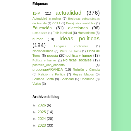
Etiquetas
actualidad
(376)
11-M
(21)
Actualidad arandina
(7)
Bodegas subterráneas
de Aranda
(1)
CCAA
(1)
Desajustes contables
(1)
Educación
(81)
elecciones
(96)
Feliz Navidad
(6)
Humanismo
(3)
Estadística
(1)
Ideas políticas
humor
(18)
(184)
Lenguas cooficiales
(1)
Nacionalismos
(8)
Plaza de
Plaza de Toros
(1)
poesía
(20)
política y humor
(13)
Toros
(5)
Políticas sociales
(19)
Política y humor.
(1)
postales_con_encanto
(4)
propongoARANDA
(16)
Religión y Ciencia
(3)
Religión y Política
(7)
Reyes Magos
(5)
Semana Santa
(9)
Sociedad
(5)
Unamuno
(8)
Viajes
(3)
Archivo del blog
►
2026
(6)
►
2025
(14)
►
2024
(20)
►
2023
(33)