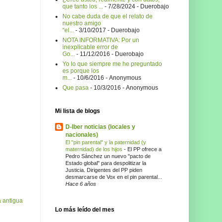
que tanto los ...
- 7/28/2024
- Duerobajo
No cabe duda de que el relato de
nuestro amigo
“el...
- 3/10/2017
- Duerobajo
NOTA INFORMATIVA: Por un
inexplicable error de
Go...
- 11/12/2016
- Duerobajo
Yo lo que siempre me he preguntado
es porque los
m...
- 10/6/2016
- Anonymous
Que pasa
- 10/3/2016
- Anonymous
Mi lista de blogs
D-Iber noticias (locales y
nacionales)
El "pin parental" y la paternidad (y
maternidad) de los hijos
-
El PP ofrece a
Pedro Sánchez un nuevo "pacto de
Estado global" para despolitizar la
Justicia. Dirigentes del PP piden
desmarcarse de Vox en el pin parental...
Hace 6 años
 antigua
Lo más leído del mes