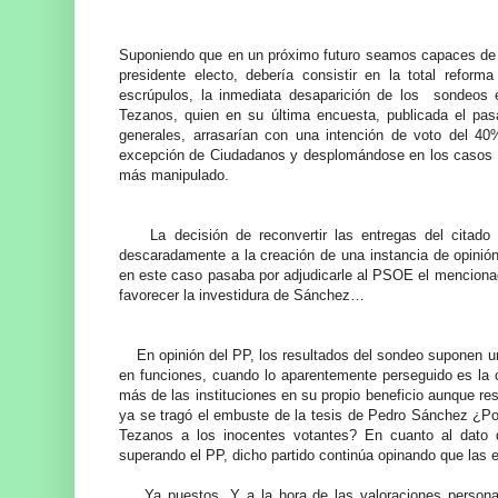
Suponiendo que en un próximo futuro seamos capaces de g
presidente electo, debería consistir en la total reform
escrúpulos, la inmediata desaparición de los sondeos e
Tezanos, quien en su última encuesta, publicada el pasa
generales, arrasarían con una intención de voto del 40
excepción de Ciudadanos y desplomándose en los casos 
más manipulado.
La decisión de reconvertir las entregas del citado I
descaradamente a la creación de una instancia de opinión 
en este caso pasaba por adjudicarle al PSOE el mencion
favorecer la investidura de Sánchez…
En opinión del PP, los resultados del sondeo suponen un 
en funciones, cuando lo aparentemente perseguido es la c
más de las instituciones en su propio beneficio aunque re
ya se tragó el embuste de la tesis de Pedro Sánchez ¿Po
Tezanos a los inocentes votantes? En cuanto al dato 
superando el PP, dicho partido continúa opinando que las
Ya puestos. Y a la hora de las valoraciones personale