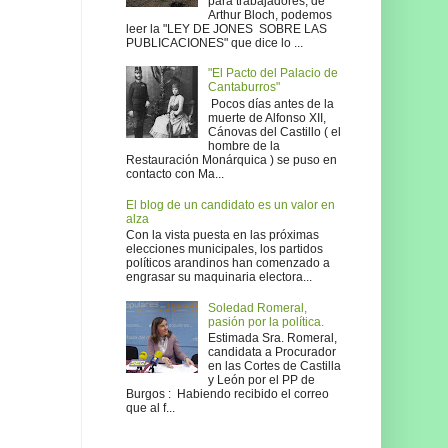
para trabajadores, de
Arthur Bloch, podemos
leer la "LEY DE JONES SOBRE LAS
PUBLICACIONES" que dice lo ...
"El Pacto del Palacio de
Cantaburros"
Pocos días antes de la
muerte de Alfonso XII,
Cánovas del Castillo ( el
hombre de la
Restauración Monárquica ) se puso en
contacto con Ma...
El blog de un candidato es un valor en
alza
Con la vista puesta en las próximas
elecciones municipales, los partidos
políticos arandinos han comenzado a
engrasar su maquinaria electora...
Soledad Romeral,
pasión por la política.
Estimada Sra. Romeral,
candidata a Procurador
en las Cortes de Castilla
y León por el PP de
Burgos : Habiendo recibido el correo
que al f...