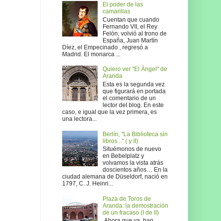
El poder de las
camarillas
Cuentan que cuando
Fernando VII, el Rey
Felón, volvió al trono de
España, Juan Martín
Díez, el Empecinado , regresó a
Madrid. El monarca ...
Quiero ver "El Ángel" de
Aranda
Esta es la segunda vez
que figurará en portada
el comentario de un
lector del blog. En este
caso, e igual que la vez primera, es
una lectora...
Berlín, "La Biblioteca sin
libros..." ( y II)
Situémonos de nuevo
en Bebelplatz y
volvamos la vista atrás
doscientos años… En la
ciudad alemana de Düseldorf, nació en
1797, C. J. Heinri...
Plaza de Toros de
Aranda: la demostración
de un fracaso (I de II)
Ahora que ya han