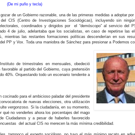
(De mi puño y tecla)
ozar de un Gobierno razonable, una de las primeras medidas a adoptar por 
a del CIS (Centro de Investigaciones Sociológicas), incluyendo sin ningú
lectorales, coordinados y dirigidos por el “demóscopo” al servicio del 
do 4 de julio, adelantaba que los socialistas, en caso de repetirse las e
%, mientras las restantes formaciones políticas descenderían en sus resu
del PP y Vox. Toda una maniobra de Sánchez para presionar a Podemos co
nstituto de trimestrales en mensuales, obedeció
favorable al partido del Gobierno, cuya pretensión
ado 40%. Orquestando todo un escenario tendente a
cocinado para el ambicioso paladar del presidente
onvocatoria de nuevas elecciones, otra utilización
sulte vergonzoso. Si la ciudadanía, en su momento,
r qué no venderles ahora los porcentajes del mago
de Ciudadanos y a pesar de haberles favorecido
 encuestas del actual CIS no merecen la más mínima credibilidad.
s, tampoco el experto sociólogo, no tuvo el más mínimo recato en adjud