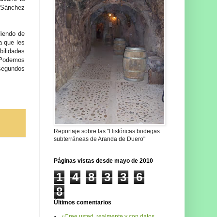
e Sánchez
diendo de
a que les
bilidades
 Podemos
 segundos
Reportaje sobre las "Históricas bodegas
subterráneas de Aranda de Duero"
Páginas vistas desde mayo de 2010
1
4
8
3
3
6
8
Últimos comentarios
¿Cree usted, realmente y con datos,