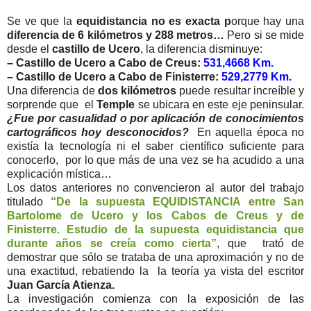
Se ve que la
equidistancia no es exacta p
orque hay una
diferencia de 6 kilómetros y 288 metros…
Pero si se mide
desde el
castillo de Ucero
, la diferencia disminuye:
– Castillo de Ucero a Cabo de Creus:
531,4668 Km.
– Castillo de Ucero a Cabo de Finisterre:
529,2779 Km.
Una diferencia de
dos kilómetros
puede resultar increíble y
sorprende que el
Temple
se ubicara en este eje peninsular.
¿Fue por casualidad o por aplicación de conocimientos
cartográficos hoy desconocidos?
En aquella época no
existía la tecnología ni el saber científico suficiente para
conocerlo, por lo que más de una vez se ha acudido a una
explicación mística…
Los datos anteriores no convencieron al autor del trabajo
titulado
“De la supuesta EQUIDISTANCIA entre San
Bartolome de Ucero y los Cabos de Creus y de
Finisterre. Estudio de la supuesta equidistancia que
durante años se creía como cierta”
, que trató de
demostrar que sólo se trataba de una aproximación y no de
una exactitud, rebatiendo la la teoría ya vista del escritor
Juan García Atienza.
La investigación comienza con la exposición de las