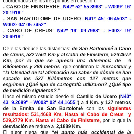
coordenadas de los tres puntos en cuestión:
- CABO DE FINISTERRE:
N42º 52' 55.8963'' - W009º 16'
20.1916'' .
- SAN BARTOLOME DE UCERO:
N41º 45' 06.4503'' -
W003º 04' 05.7452''
- CABO DE CREUS:
N42º 19' 09.7988'' - E003º 19'
20.6918''
.
De ellas deduce las distancias:
de San Bartolomé a Cabo
de Creus, 532'7561 Km y al Cabo de Finisterre, 526'4672
Km, por lo que se aprecia una diferencia de 6
Kilómetros y 288 metros
que confirman la
inexactitud y
“la falsedad de tal afirmación sin saber de dónde se han
sacado los 527 Kilómetros con 127 metros que
esgrimen ¿Qué tipo de cartografía utilizaron? ¿Qué tipo
de medición siguieron?.”
Hace el mismo estudio desde el
Castillo de Ucero (
N40º
43' 9.2689'' - W003º 02' 44.1655''
)
a
4 Km. y 127 metros
de la Ermita de San Bartolomé
con los
siguientes
resultados: 531,4668 Km. Hasta el Cabo de Creus y
529,2779 Km. Hasta el Cabo de Finisterre,
por lo que la
desviación
se reduce a
2,1889 Km
.
El autor niega que
“el punto más occidental de la