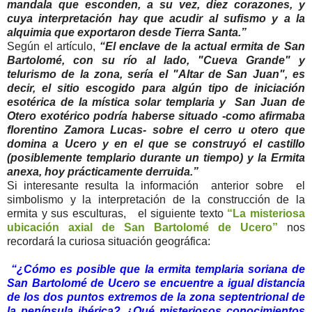
mandala que esconden, a su vez, diez corazones, y
cuya interpretación hay que acudir al sufismo y a la
alquimia que exportaron desde Tierra Santa.”
Según el artículo,
“El enclave de la actual ermita de San
Bartolomé, con su río al lado, "Cueva Grande" y
telurismo de la zona, sería el "Altar de San Juan", es
decir, el sitio escogido para algún tipo de iniciación
esotérica de la mística solar templaria y San Juan de
Otero exotérico podría haberse situado -como afirmaba
florentino Zamora Lucas- sobre el cerro u otero que
domina a Ucero y en el que se construyó el castillo
(posiblemente templario durante un tiempo) y la Ermita
anexa, hoy prácticamente derruida.”
Si interesante resulta la información anterior sobre el
simbolismo y la interpretación de la construcción de la
ermita y sus esculturas, el siguiente texto
“La misteriosa
ubicación axial de San Bartolomé de Ucero”
nos
recordará la curiosa situación geográfica:
“¿Cómo es posible que la ermita templaria soriana de
San Bartolomé de Ucero se encuentre a igual distancia
de los dos puntos extremos de la zona septentrional de
la península ibérica? ¿Qué misteriosos conocimientos