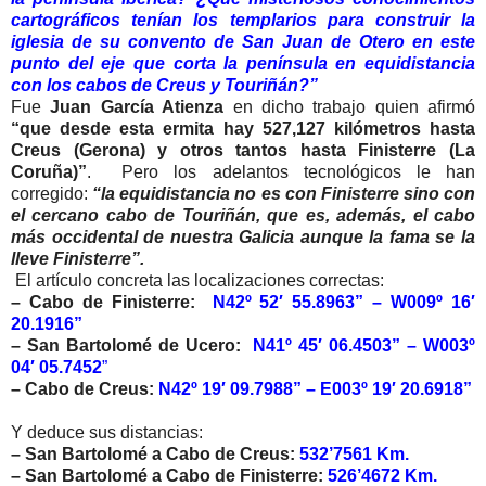
cartográficos tenían los templarios para construir la
iglesia de su convento de San Juan de Otero en este
punto del eje que corta la península en equidistancia
con los cabos de Creus y Touriñán?”
Fue
Juan García Atienza
en dicho trabajo quien afirmó
“que desde esta ermita hay 527,127 kilómetros hasta
Creus (Gerona) y otros tantos hasta Finisterre (La
Coruña)”
. Pero los adelantos tecnológicos le han
corregido:
“la equidistancia no es con Finisterre sino con
el cercano cabo de Touriñán, que es, además, el cabo
más occidental de nuestra Galicia aunque la fama se la
lleve Finisterre”.
El artículo concreta las localizaciones correctas:
– Cabo de Finisterre:
N42º 52′ 55.8963” – W009º 16′
20.1916”
– San Bartolomé de Ucero:
N41º 45′ 06.4503” – W003º
04′ 05.7452
”
– Cabo de Creus:
N42º 19′ 09.7988” – E003º 19′ 20.6918”
Y deduce sus distancias:
– San Bartolomé a Cabo de Creus:
532’7561 Km.
– San Bartolomé a Cabo de Finisterre:
526’4672 Km.