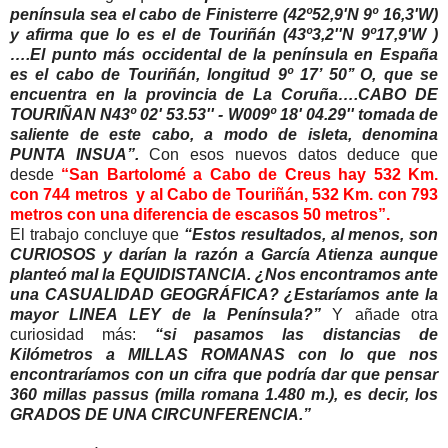
península sea el cabo de Finisterre (42º52,9'N 9º 16,3'W)
y afirma que lo es el de Touriñán (43º3,2''N 9º17,9'W )
….El punto más occidental de la península en España
es el cabo de Touriñán, longitud 9º 17’ 50’’ O, que se
encuentra en la provincia de La Coruña….CABO DE
TOURIÑAN N43º 02' 53.53'' - W009º 18' 04.29'' tomada de
saliente de este cabo, a modo de isleta, denomina
PUNTA INSUA”.
Con esos nuevos datos deduce que
desde
“San Bartolomé a Cabo de Creus hay 532 Km.
con 744 metros y al Cabo de Touriñán, 532 Km. con 793
metros con una diferencia de escasos 50 metros”.
El trabajo concluye que
“Estos resultados, al menos, son
CURIOSOS y darían la razón a García Atienza aunque
planteó mal la EQUIDISTANCIA. ¿Nos encontramos ante
una CASUALIDAD GEOGRÁFICA? ¿Estaríamos ante la
mayor LINEA LEY de la Península?”
Y añade otra
curiosidad más:
“si pasamos las distancias de
Kilómetros a MILLAS ROMANAS con lo que nos
encontraríamos con un cifra que podría dar que pensar
360 millas passus (milla romana 1.480 m.), es decir, los
GRADOS DE UNA CIRCUNFERENCIA.”