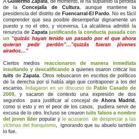
A
Guillermo Zapata
, de momento, le ha supuesto la pérdida
de la
Concejalía de Cultura
, aunque mantiene la
presidencia del distrito de
Fuencarral-El Pardo
. No es fácil
comprender que sea posible desempeñar dignamente un
puesto y no el otro, y viceversa. La alcaldesa admitió la
renuncia de
Zapata
justificando la conducta pasada con
un
“quizás hayan tenido un pasado por el que ahora
quieran pedir perdón”…”quizás fueran jóvenes
airados…”
Ciertos medios
reaccionaron de manera inmediata
insultando y descalificando
a quienes osaron criticar los
tuits
de
Zapata
. Otros rebuscaron en escritos de políticos
de la derecha por si había algo que contraponer a los del
escarnio.
Indagaron en un discurso de
Pablo Casado de
2009
, y sacaron de contexto una expresión de dos
segundos para justificar al concejal de
Ahora Madrid
,
como si esto y en el peor de los casos, pudiera servir de
excusa de lo otro. Incluso se crearon
tuits falsos a nombre
del joven líder
popular y
le acusaron de despreciar a las
víctimas del franquismo
, ignorando que su abuelo también
lo fue.