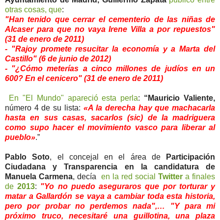
otras cosas, que
:
"Han tenido que cerrar el cementerio de las niñas de
Alcaser para que no vaya Irene Villa a por repuestos"
(31 de enero de 2011)
- "Rajoy promete resucitar la economía y a Marta del
Castillo" (6 de junio de 2012)
- "¿Cómo meterías a cinco millones de judíos en un
600? En el cenicero" (31 de enero de 2011)
En "El Mundo" apareció esta perla
:
“Mauricio Valiente,
número 4 de su lista:
«A la derecha hay que machacarla
hasta en sus casas, sacarlos (sic) de la madriguera
como supo hacer el movimiento vasco para liberar al
pueblo»
.”
Pablo Soto
, el concejal en el área de
Participación
Ciudadana y Transparencia en la candidatura de
Manuela Carmena
, decía
en la red social
Twitter
a finales
de
2013
:
"Yo no puedo aseguraros que por torturar y
matar a Gallardón se vaya a cambiar toda esta historia,
pero por probar no perdemos nada",… "Y para mi
próximo truco, necesitaré una guillotina, una plaza