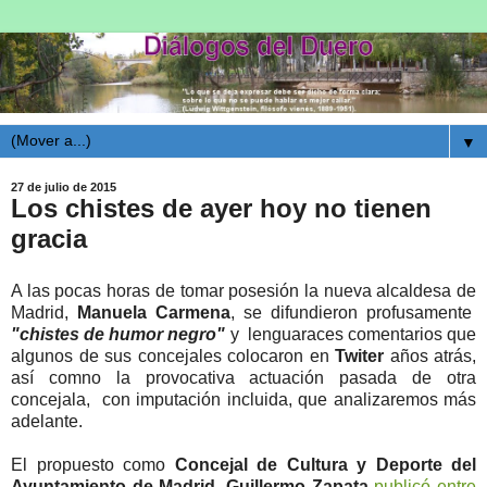
▼
27 de julio de 2015
Los chistes de ayer hoy no tienen
gracia
A las pocas horas de tomar posesión la nueva alcaldesa de
Madrid,
Manuela Carmena
, se difundieron profusamente
"chistes de humor negro"
y
lenguaraces comentarios que
algunos de sus concejales colocaron en
Twiter
años atrás,
así comno la provocativa actuación pasada de otra
concejala, con imputación incluida, que analizaremos más
adelante.
El propuesto como
Concejal de Cultura y Deporte del
Ayuntamiento de Madrid, Guillermo Zapata
publicó entre