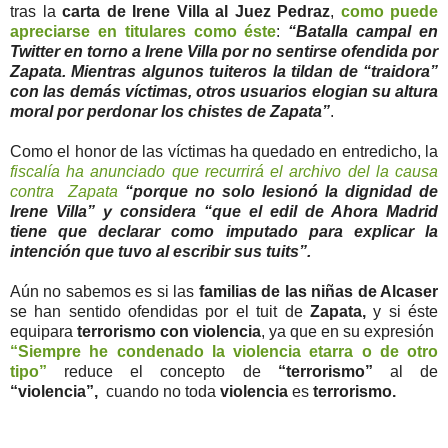
tras la
carta de Irene Villa al Juez Pedraz
,
como puede
apreciarse en titulares como éste
:
“Batalla campal en
Twitter en torno a Irene Villa por no sentirse ofendida por
Zapata. Mientras algunos tuiteros la tildan de “traidora”
con las demás víctimas, otros usuarios elogian su altura
moral por perdonar los chistes de Zapata”
.
Como el honor de las víctimas ha quedado en entredicho, la
fiscalía ha anunciado que recurrirá el archivo del la causa
contra Zapata
“porque no solo lesionó la dignidad de
Irene Villa” y considera “que el edil de Ahora Madrid
tiene que declarar como imputado para explicar la
intención que tuvo al escribir sus tuits”.
Aún no sabemos es si las
familias de las niñas de Alcaser
se han sentido ofendidas por el tuit de
Zapata,
y si éste
equipara
terrorismo con violencia
, ya que en su expresión
“Siempre he condenado la violencia etarra o de otro
tipo”
reduce el concepto de
“terrorismo”
al de
“violencia”,
cuando no toda
violencia
es
terrorismo.