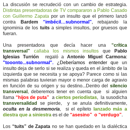
La discusión se recrudeció con un cambio de estrategia.
Distintas presentadoras de TV compararon a Pablo Casado
con Guillermo Zapata
por un insulto que el primero lanzó
contra
Bardem
“imbécil…subnormal”
, rebajando la
ignominia de los
tuits
a simples insultos, por gruesos que
fueran.
Una presentadora que decía hacer una
“crítica
transversal”
callaba los mismos insultos
que
Pablo
Iglesias Turrión
regaló a
Antonio Miguel Carmona
:
"tooonto...subnormal".
¿Deberíamos entender
q
ue un
insulto deja de serlo si se realiza y queda en el ámbito de la
izquierda que se necesita y se apoya?
Parece como si las
mismas palabras tuvieran mayor o menor carga de agravio
en función de su origen y su destino...Dentro del
silencio
transversal
, deberemos tener en cuenta que si alguien
llama
“hijos de puta”
a
ciertos periodistas
, la susodicha
transversalidad
se pierde, y se anula definitivamente,
oculta en la desmemoria
, si el epíteto
lanzado más a
diestra que a siniestra
es el de
“asesino” o “verdugo”
.
Los
“tuits” de Zapata
no se han quedado en la dialéctica