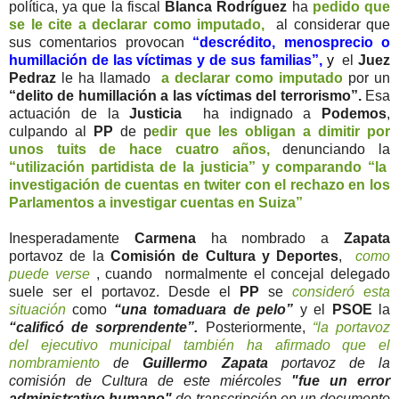
política, ya que la fiscal
Blanca Rodríguez
ha
pedido que
se le cite a declarar como imputado,
al considerar que
sus comentarios provocan
“descrédito, menosprecio o
humillación de las víctimas y de sus familias”,
y
el
Juez
Pedraz
le ha llamado
a declarar como imputado
por un
“delito de humillación a las víctimas del terrorismo”.
Esa
actuación de la
Justicia
ha indignado a
Podemos
,
culpando al
PP
de p
edir que les obligan a dimitir por
unos tuits de hace cuatro años,
denunciando la
“utilización partidista de la justicia” y comparando “la
investigación de cuentas en twiter con el rechazo en los
Parlamentos a investigar cuentas en Suiza”
Inesperadamente
Carmena
ha nombrado a
Zapata
portavoz de la
Comisión de Cultura y Deportes
,
como
puede verse
, cuando normalmente el concejal delegado
suele ser el portavoz. Desde el
PP
se
consideró esta
situación
como
“una tomaduara de pelo”
y el
PSOE
la
“calificó de sorprendente”.
Posteriormente,
“la portavoz
del ejecutivo municipal también ha afirmado que el
nombramiento
de
Guillermo Zapata
portavoz de la
comisión de Cultura de este miércoles
"fue un error
administrativo humano"
de transcripción en un documento