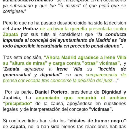
ya subsanado y que fue "él mismo" el que pidió que se
corrigiese.”
Pero lo que no ha pasado desapercibido ha sido la decisión
del
Juez Pedraz
de archivar la querella presentada contra
Zapata
por sus tuits al considierar que
“la conducta
imputada al concejal del ayuntamiento de Madrid es "de
todo imposible incardinarla en precepto penal alguno".
Tras esta decisión,
“Ahora Madrid agradece a Irene Villa
su "altura de miras" y carga contra "otras" víctimas”,
y
“
Zapata
agradece a
Irene Villa
su
"lección de
generosidad y dignidad"
en una
comparecencia de
prensa convocada tras conocerse la decisión del juez
...”
Por su parte,
Daniel Portero,
presidente de
Dignidad y
Justicia
, ha
anunciado que recurrirá el archivo
"precipitado"
de la causa
, apoyándose en cuestiones
legales y de interperetación del concepto
“víctimas”
.
Si controvertidos han sido los
“chistes de humor negro”
de
Zapata
, no lo han sido menos las reacciones habidas