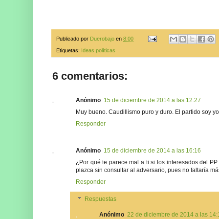
Publicado por
Duerobajo
en
8:00
Etiquetas:
Ideas políticas
6 comentarios:
Anónimo
15 de diciembre de 2014 a las 12:27
Muy bueno. Caudillismo puro y duro. El partido soy yo
Responder
Anónimo
15 de diciembre de 2014 a las 16:16
¿Por qué te parece mal a ti si los interesados del P
plazca sin consultar al adversario, pues no faltaría má
Responder
Respuestas
Anónimo
22 de diciembre de 2014 a las 14: