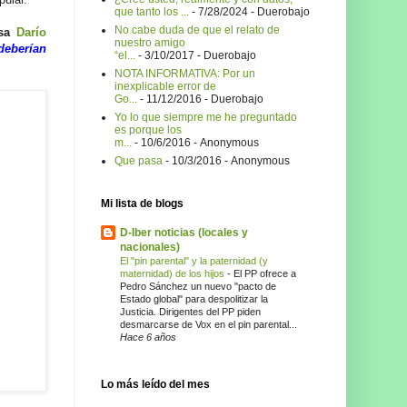
que tanto los ...
- 7/28/2024
- Duerobajo
No cabe duda de que el relato de
sa
Darío
nuestro amigo
deberían
“el...
- 3/10/2017
- Duerobajo
NOTA INFORMATIVA: Por un
inexplicable error de
Go...
- 11/12/2016
- Duerobajo
Yo lo que siempre me he preguntado
es porque los
m...
- 10/6/2016
- Anonymous
Que pasa
- 10/3/2016
- Anonymous
Mi lista de blogs
D-Iber noticias (locales y
nacionales)
El "pin parental" y la paternidad (y
maternidad) de los hijos
-
El PP ofrece a
Pedro Sánchez un nuevo "pacto de
Estado global" para despolitizar la
Justicia. Dirigentes del PP piden
desmarcarse de Vox en el pin parental...
Hace 6 años
Lo más leído del mes