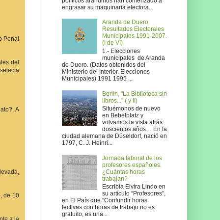
políticos arandinos han comenzado a
engrasar su maquinaria electora...
Aranda de Duero:
Resultados Electorales
Municipales 1991-2007.
do Penal
(I de VI)
1.- Elecciones
municipales de Aranda
ales del
de Duero. (Datos obtenidos del
selecta
Ministerio del Interior. Elecciones
Municipales) 1991 1995 ...
Berlín, "La Biblioteca sin
libros..." ( y II)
Situémonos de nuevo
ato?. A
en Bebelplatz y
volvamos la vista atrás
doscientos años… En la
ciudad alemana de Düseldorf, nació en
1797, C. J. Heinri...
Jornada laboral de los
profesores españoles.
¿Cuántas horas
levada,
trabajan?
Escribía Elvira Lindo en
su artículo “Profesores”,
), de 10
en El País que “Confundir horas
lectivas con horas de trabajo no es
gratuito, es una...
nte a la