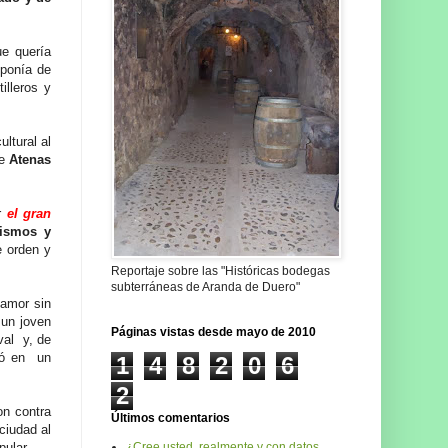
ue quería
ponía de
illeros y
ultural al
ue
Atenas
er
el gran
arismos y
e orden y
Reportaje sobre las "Históricas bodegas
subterráneas de Aranda de Duero"
 amor sin
 un joven
Páginas vistas desde mayo de 2010
val y, de
ió en un
1
4
8
2
0
6
2
n contra
Últimos comentarios
 ciudad al
¿Cree usted, realmente y con datos,
pular.