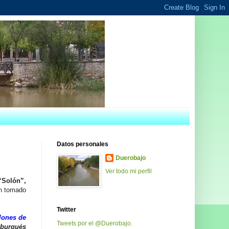
Datos personales
Duerobajo
Ver todo mi perfil
“Solón”,
an tomado
Twitter
lones de
Tweets por el @Duerobajo.
l burgués