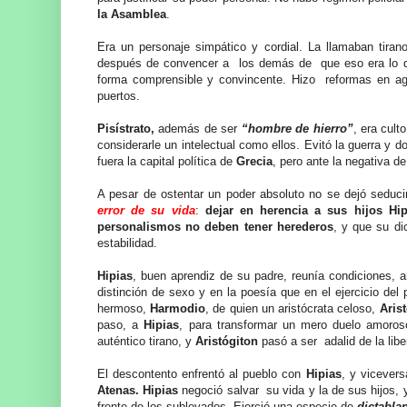
la Asamblea
.
Era un personaje
simpático y cordial. La llamaban tirano
después de convencer a los demás de que eso era lo qu
forma comprensible y convincente. Hizo reformas en agri
puertos.
Pisístrato,
además de ser
“hombre de hierro”
, era cult
considerarle un intelectual como ellos. Evitó la guerra y d
fuera la capital política de
Grecia
, pero ante la negativa d
A pesar de ostentar un poder absoluto no se dejó seducir
error de su vida
:
dejar en herencia a sus hijos Hi
personalismos no deben tener herederos
, y que su di
estabilidad.
Hipias
, buen aprendiz de su padre, reunía condiciones, a
distinción de sexo y en la poesía que en el ejercicio del
hermoso,
Harmodio
, de quien un aristócrata celoso,
Aris
paso, a
Hipias
, para transformar un mero duelo amoroso
auténtico tirano, y
Aristógiton
pasó a ser adalid de la lib
El descontento enfrentó al pueblo con
Hipias
, y vicevers
Atenas.
Hipias
negoció salvar su vida y la de sus hijos, y
frente de los sublevados. Ejerció una especie de
dictabl