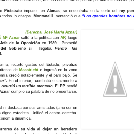
ue
Pisístrato
impuso en
Atenas
, se encontraba en la corte del
rey per
a todos lo griegos.
Montanelli
sentenció que
“Los grandes hombres no 
(Derecha, José María Aznar)
é Mª Aznar
saltó a la política con
AP
,
luego
Jefe de la Oposición
en
1989
. Prometió
e del Gobierno
si llegaba.
Perdió las
6.
onomía, recortó gastos del
Estado
, privatizó
riterios de
Maastricht
e ingresó en la zona
mía creció notablemente y el paro bajó. Se
ror”.
En el interior, combatió eficazmente a
 ocurrió un terrible atentado.
El
PP
perdió
Aznar
cumplió su palabra de no presentarse,
al ni destaca por sus amistades (a no ser en
n digno estadista. Unificó el centro–derecha
conomía dinámica.
rrores de su vida
al dejar un heredero