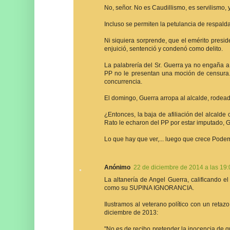
No, señor. No es Caudillismo, es servilismo, 
Incluso se permiten la petulancia de respald
Ni siquiera sorprende, que el emérito presid
enjuició, sentenció y condenó como delito.
La palabrería del Sr. Guerra ya no engaña a n
PP no le presentan una moción de censura. 
concurrencia.
El domingo, Guerra arropa al alcalde, rodea
¿Entonces, la baja de afiliación del alcal
Rato le echaron del PP por estar imputado, G
Lo que hay que ver,... luego que crece Pode
Anónimo
22 de diciembre de 2014 a las 19:
La altanería de Angel Guerra, calificando e
como su SUPINA IGNORANCIA.
Ilustramos al veterano político con un retaz
diciembre de 2013:
"No es de recibo pretender la inocencia de q