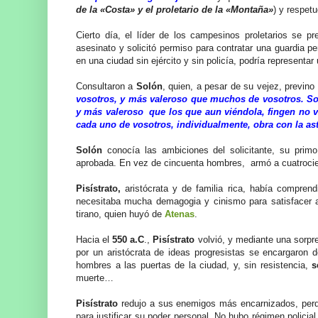
de la «Costa» y el proletario de la «Montaña»
) y respet
Cierto día, el líder de los campesinos proletarios se 
asesinato y solicitó permiso para contratar una guardia 
en una ciudad sin ejército y sin policía, podría representar 
Consultaron a
Solón
, quien, a pesar de su vejez, previno
vosotros, y más valeroso que muchos de vosotros. So
y más valeroso que los que aun viéndola, fingen no ver
cada uno de vosotros, individualmente, obra con la as
Solón
conocía las ambiciones del solicitante, su prim
aprobada. En vez de cincuenta hombres, armó a cuatrocien
Pisístrato,
aristócrata y de familia rica, había comprend
necesitaba mucha demagogia y cinismo para satisfacer al 
tirano, quien huyó de
Atenas
.
Hacia el
550 a.C
.,
Pisístrato
volvió, y mediante una sorp
por un aristócrata de ideas progresistas se encargaro
hombres a las puertas de la ciudad, y, sin resistencia,
s
muerte…
Pisístrato
redujo a sus enemigos más encarnizados, perd
para justificar su poder personal. No hubo régimen policial