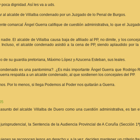
y poca dignidad. Así les va a uds.
ar al alcalde de Villalba condenado por un Juzgado de lo Penal de Burgos.
ente comarcal Ángel Guerra califique de cuestión administrativa, lo que el Juzga
adie. El alcalde de Villalba causa baja de afiliado al PP, no dimite, y los concej
Incluso, el alcalde condenado asistió a la cena de PP, siendo aplaudido por la 
do de su guardia pretoriana, Máximo López y Azucena Esteban, sus leales.
de condenado es una pantomima?. ¿Es más importante Ángel Guerra que Rodrigo R
uerra respalda a un alcalde condenado, al que sostienen los concejales del PP.
mos. Por lo menos, si llega Podemos al Poder nos quitarán a Guerra.
05
l asunto del alcalde Villalba de Duero como una cuestión administrativa, es tan e
o jurisprudencial, la Sentencia de la Audiencia Provincial de A Coruña (Sección 1ª
uienes se reconocen legos en derecho y, a la vez, deciden mantener un criterio fre