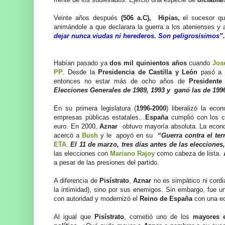
Veinte años después
(506 a.C),
Hipias,
el sucesor q
animándole a que declarara la guerra a los atenienses y 
dejar nunca viudas ni herederos. Son peligrosísimos”.
Habían pasado ya
dos mil quinientos años
cuando
Jos
PP
. Desde la
Presidencia de Castilla y León
pasó a
entonces no estar más de ocho años de
President
Elecciones Generales de 1989, 1993 y ganó las de 199
En su primera legislatura (
1996-2000
) liberalizó la ec
empresas públicas estatales…
España
cumplió con los c
euro. En 2000,
Aznar
obtuvo mayoría absoluta. La econo
acercó a
Bush
y le apoyó en su
“Guerra contra el ter
ETA
.
El 11 de marzo, tres días antes de las elecciones,
las elecciones con
Mariano Rajoy
como cabeza de lista.
a pesar de las presiones del partido.
A diferencia de
Pisístrato
,
Aznar
no es simpático ni cordi
la intimidad), sino por sus enemigos. Sin embargo, fue u
con autoridad y modernizó el
Reino de España
con una e
Al igual que
Pisístrato
, cometió uno de los
mayores e