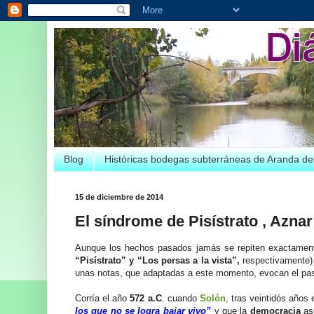
Blog
Históricas bodegas subterráneas de Aranda d
15 de diciembre de 2014
El síndrome de Pisístrato , Azna
Aunque los hechos pasados jamás se repiten exactamente
“Pisístrato” y “Los persas a la vista”,
respectivamente
unas notas, que adaptadas a este momento, evocan el pasa
Corría el año
572 a.C
. cuando
Solón
, tras veintidós años 
los que no se logra bajar vivo”
y que la
democracia
ase