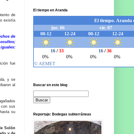
El tiempo en Aranda
tento de
o existía
uchos de
ocultos;
iguales:
ición fue
rda, y se
ibaron al
Buscar en este blog
engañados
o con sus
 hasta su
Reportaje: Bodegas subterráneas
de Solón
ado y de