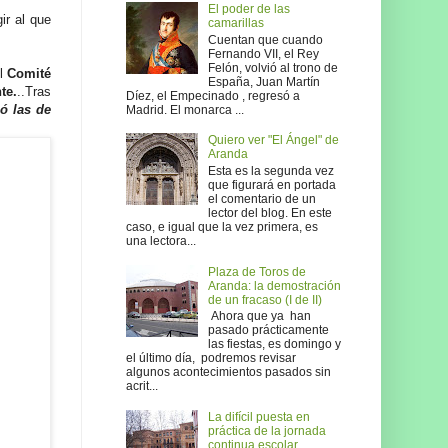
El poder de las
ir al que
camarillas
Cuentan que cuando
Fernando VII, el Rey
Felón, volvió al trono de
El
Comité
España, Juan Martín
te.
..Tras
Díez, el Empecinado , regresó a
ó las de
Madrid. El monarca ...
Quiero ver "El Ángel" de
Aranda
Esta es la segunda vez
que figurará en portada
el comentario de un
lector del blog. En este
caso, e igual que la vez primera, es
una lectora...
Plaza de Toros de
Aranda: la demostración
de un fracaso (I de II)
Ahora que ya han
pasado prácticamente
las fiestas, es domingo y
el último día, podremos revisar
algunos acontecimientos pasados sin
acrit...
La difícil puesta en
práctica de la jornada
continua escolar