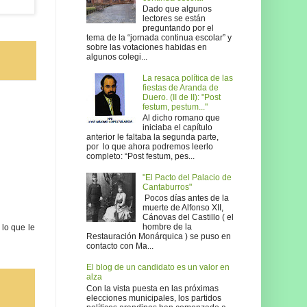
Dado que algunos
lectores se están
preguntando por el
tema de la “jornada continua escolar” y
sobre las votaciones habidas en
algunos colegi...
La resaca política de las
fiestas de Aranda de
Duero. (II de II): "Post
festum, pestum..."
Al dicho romano que
iniciaba el capítulo
anterior le faltaba la segunda parte,
por lo que ahora podremos leerlo
completo: “Post festum, pes...
"El Pacto del Palacio de
Cantaburros"
Pocos días antes de la
muerte de Alfonso XII,
Cánovas del Castillo ( el
hombre de la
 lo que le
Restauración Monárquica ) se puso en
contacto con Ma...
El blog de un candidato es un valor en
alza
Con la vista puesta en las próximas
elecciones municipales, los partidos