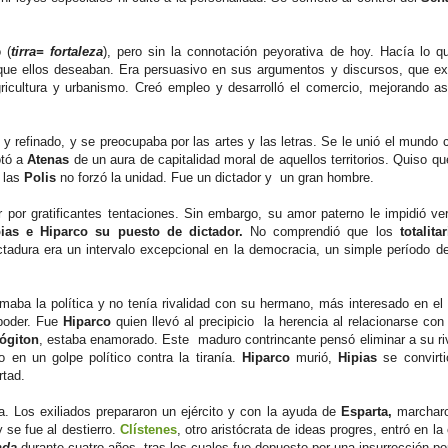
 (
tirra= fortaleza
), pero sin la connotación peyorativa de hoy. Hacía lo q
e ellos deseaban. Era persuasivo en sus argumentos y discursos, que ex
cultura y urbanismo. Creó empleo y desarrolló el comercio, mejorando ast
o y refinado, y se preocupaba por las artes y las letras. Se le unió el mundo c
otó a
Atenas
de un aura de capitalidad moral de aquellos territorios. Quiso q
e las
Polis
no forzó la unidad. Fue un dictador y un gran hombre.
 por gratificantes tentaciones. Sin embargo, su amor paterno le impidió v
pias e Hiparco su puesto de dictador.
No comprendió que los
totalit
ctadura era un intervalo excepcional en la democracia, un simple período d
maba la política y no tenía rivalidad con su hermano, más interesado en el
 poder. Fue
Hiparco
quien llevó al precipicio la herencia al relacionarse con
tógiton
, estaba enamorado. Este maduro contrincante pensó eliminar a su ri
 en un golpe político contra la tiranía.
Hiparco
murió,
Hipias
se convirt
ertad.
a. Los exiliados prepararon un ejército y con la ayuda de
Esparta,
marcharo
 se fue al destierro.
Clístenes
, otro aristócrata de ideas progres, entró en la
anda
durante cuatro años, tras los cuales fue depuesto por una insurrección po