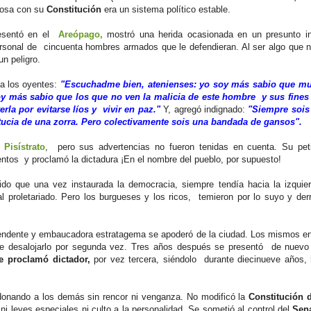
uosa con su
Constitución
era un sistema político estable.
presentó en el
Areópago,
mostró una herida ocasionada en un presunto in
personal de cincuenta hombres armados que le defendieran. Al ser algo que n
un peligro.
 a los oyentes:
"Escuchadme bien, atenienses: yo soy más sabio que m
y más sabio que los que no ven la malicia de este hombre y sus fines 
la por evitarse líos y vivir en paz."
Y, agregó indignado:
"Siempre sois 
tucia de una zorra. Pero colectivamente sois una bandada de gansos".
o
Pisístrato
, pero sus advertencias no fueron tenidas en cuenta.
Su pet
tos y proclamó la dictadura ¡En el nombre del pueblo, por supuesto!
ido que una vez instaurada la democracia, siempre tendía hacia la izquie
proletariado. Pero los burgueses y los ricos, temieron por lo suyo y derr
rendente y embaucadora estratagema se apoderó de la ciudad. Los mismos 
n de desalojarlo por segunda vez. Tres años después se presentó de nuev
e proclamó dictador,
por vez tercera, siéndolo durante diecinueve años,
onando a los demás sin rencor ni venganza. No modificó la
Constitución 
 ni leyes especiales ni culto a la personalidad. Se sometió al control del
Sen