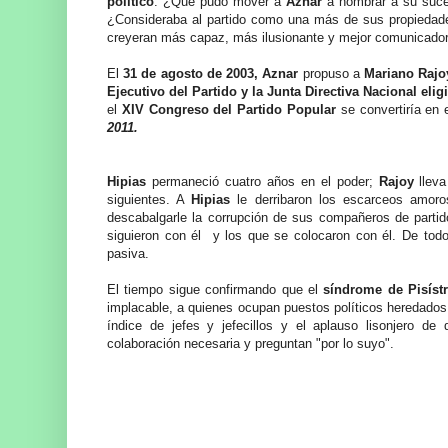
político
. ¿Qué pudo mover a
Aznar
a nombrar a su suces
¿Consideraba al partido como una más de sus propiedade
creyeran más capaz, más ilusionante y mejor comunicador d
El
31 de agosto de 2003,
Aznar
propuso a
Mariano Raj
Ejecutivo del Partido y la Junta Directiva Nacional eli
el
XIV Congreso del Partido Popular
se convertiría en 
2011.
Hipias
permaneció cuatro años en el poder;
Rajoy
llev
siguientes. A
Hipias
le derribaron los escarceos amo
descabalgarle la corrupción de sus compañeros de partid
siguieron con él y los que se colocaron con él. De todo 
pasiva.
El tiempo sigue confirmando que el
síndrome de Pisístr
implacable, a quienes ocupan puestos políticos heredados
índice de jefes y jefecillos y el aplauso lisonjero 
colaboración necesaria y preguntan "por lo suyo".