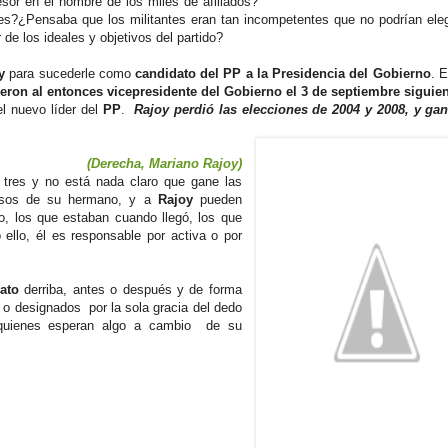
or en el nombre de los miles de afiliados?
s?¿Pensaba que los militantes eran tan incompetentes que no podrían eleg
e los ideales y objetivos del partido?
oy
para sucederle como
candidato del PP a la Presidencia del Gobierno
. 
gieron al entonces vicepresidente del Gobierno el 3 de septiembre siguien
el nuevo líder del
PP
.
Rajoy perdió las elecciones de 2004 y 2008, y gan
(Derecha, Mariano Rajoy)
a tres y no está nada claro que gane las
rosos de su hermano, y a
Rajoy
pueden
o, los que estaban cuando llegó, los que
ello, él es responsable por activa o por
ato
derriba, antes o después y de forma
 o designados por la sola gracia del dedo
de quienes esperan algo a cambio de su