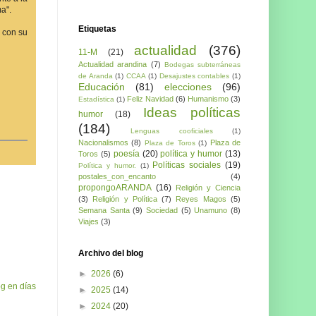
a".
Etiquetas
a con su
actualidad
(376)
11-M
(21)
Actualidad arandina
(7)
Bodegas subterráneas
de Aranda
(1)
CCAA
(1)
Desajustes contables
(1)
Educación
(81)
elecciones
(96)
Feliz Navidad
(6)
Humanismo
(3)
Estadística
(1)
Ideas políticas
humor
(18)
(184)
Lenguas cooficiales
(1)
Nacionalismos
(8)
Plaza de
Plaza de Toros
(1)
poesía
(20)
política y humor
(13)
Toros
(5)
Políticas sociales
(19)
Política y humor.
(1)
postales_con_encanto
(4)
propongoARANDA
(16)
Religión y Ciencia
(3)
Religión y Política
(7)
Reyes Magos
(5)
Semana Santa
(9)
Sociedad
(5)
Unamuno
(8)
Viajes
(3)
Archivo del blog
►
2026
(6)
og en días
►
2025
(14)
►
2024
(20)