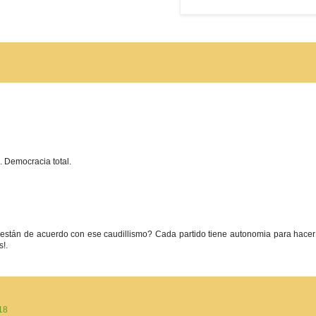
. Democracia total.
P están de acuerdo con ese caudillismo? Cada partido tiene autonomia para hacer
s!.
18