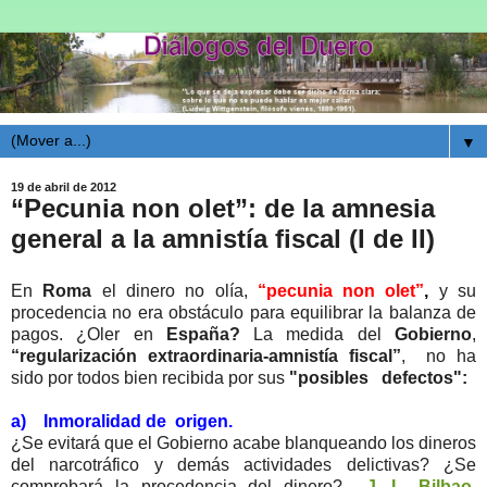
▼
19 de abril de 2012
“Pecunia non olet”: de la amnesia
general a la amnistía fiscal (I de II)
En
Roma
el dinero no olía,
“pecunia non olet”
,
y su
procedencia no era obstáculo para equilibrar la balanza de
pagos. ¿Oler en
España?
La medida del
Gobierno
,
“regularización extraordinaria-amnistía fiscal”
, no ha
sido por todos bien recibida por sus
"posibles defectos":
a) Inmoralidad de origen.
¿Se evitará que el Gobierno acabe blanqueando los dineros
del narcotráfico y demás actividades delictivas? ¿Se
comprobará la procedencia del dinero?
J. L. Bilbao
,