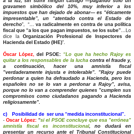
a la luz, sin sufrir ningún castigo —pagando solo un
gravamen simbólico del 10%, muy inferior a los
impuestos que han dejado de abonar— es “éticamente
impresentable”, un “atentado contra el Estado de
derecho
”, “…
va radicalmente en contra de una política
fiscal que “a los que pagan impuestos, se los sube”
…Lo
dice la
Organización Profesional de Inspectores de
Hacienda del Estado (IHE)
”.
Óscar López,
del PSOE:
“Lo que ha hecho Rajoy es
quitar a los responsables de la lucha
contra el fraude y,
a continuación, hacer una amnistía fiscal
"verdaderamente injusta e intolerable". "Rajoy puede
perdonar a quien ha defraudado a Hacienda, pero los
españoles no se lo van a perdonar a Rajoy", avisa,
porque no lo van a comprender quienes "cumplen sus
compromisos como ciudadanos pagando a Hacienda
religiosamente".
c) Posibilidad de ser una “medida inconstitucional”.
-
Oscar López:
“
si el PSOE concluye que esa "errónea"
amnistía fiscal es inconstitucional
, no dudará en
presentar un recurso ante el Tribunal Constitucional