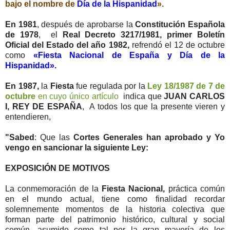
bajo el nombre de
Día de la Hispanidad
».
En 1981
, después de aprobarse la
Constitución Española
de 1978
, el
Real Decreto 3217/1981, primer Boletín
Oficial del Estado del año 1982,
refrendó el 12 de octubre
como
«Fiesta Nacional de España y Día de la
Hispanidad».
En 1987,
la
Fiesta
fue regulada por la
Ley 18/1987 de 7 de
octubre
en cuyo único artículo
indica que
JUAN CARLOS
I, REY DE ESPAÑA
, A todos los que la presente vieren y
entendieren,
"Sabed
: Que las
Cortes Generales han aprobado y Yo
vengo en sancionar la siguiente Ley:
EXPOSICIÓN DE MOTIVOS
La conmemoración de la
Fiesta Nacional,
práctica común
en el mundo actual, tiene como finalidad recordar
solemnemente momentos de la historia colectiva que
forman parte del patrimonio histórico, cultural y social
común, asumido como tal por la gran mayoría de los