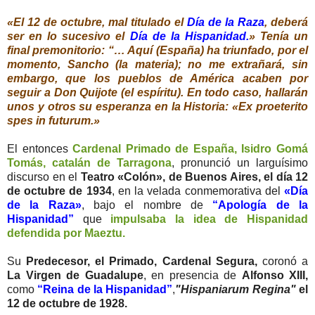
«El 12 de octubre, mal titulado el
Día de la Raza
, deberá
ser en lo sucesivo el
Día de la Hispanidad.
» Tenía un
final premonitorio: “… Aquí (España) ha triunfado, por el
momento, Sancho (la materia); no me extrañará, sin
embargo, que los pueblos de América acaben por
seguir a Don Quijote (el espíritu). En todo caso, hallarán
unos y otros su esperanza en la Historia: «Ex proeterito
spes in futurum.»
El entonces
Cardenal Primado de España, Isidro Gomá
Tomás, catalán de Tarragona
, pronunció un larguísimo
discurso en el
Teatro «Colón», de Buenos Aires, el día 12
de octubre de 1934
, en la velada conmemorativa del
«Día
de la Raza»
, bajo el nombre de
“Apología de la
Hispanidad”
que
impulsaba la idea de Hispanidad
defendida por Maeztu.
Su
Predecesor, el Primado, Cardenal Segura,
coronó a
La Virgen de Guadalupe
, en presencia de
Alfonso XIII,
como
“Reina de la Hispanidad”
,
"Hispaniarum Regina"
el
12 de octubre de 1928.