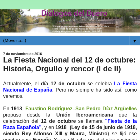
▼
7 de noviembre de 2016
La Fiesta Nacional del 12 de octubre:
Historia, Orgullo y rencor (I de II)
Actualmente, el
día 12 de octubre
se celebra
La Fiesta
Nacional de España
. Pero no siempre ha sido así, como
veremos.
En
1913
,
Faustino Rodríguez–San Pedro Díaz Argüelles
propuso desde la
Unión Iberoamericana
que la
celebración del
12 de octubre
se llamara
“Fiesta de la
Raza Española”
, y en
1918 (Ley de 15 de junio de 1918,
siendo Rey Alfonso XIII y Maura, Ministro
) se fijó ese
nombre para
España
. Ya se utilizaba en distintas naciones