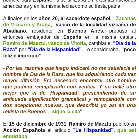
americanas y en la misma fecha como su fiesta patria.
A finales de los
años 20, el sacerdote español,
Zacarías
de Vizcarra y Arana
, vasco de la localidad vizcaína de
Abadiano,
residente en
Buenos Aires,
propuso al
entonces embajador de
España
en la misma capital,
Ramiro de Maeztu, vasco de Vitoria
, cambiar el
“Día de la
Raza”
por
“Día de la Hispanidad”.
Lo consideraba,
"poco
feliz e impropio”
«Por las razones que luego indicaré no me satisfacía el
nombre de Día de la Raza, que iba adquiriendo cada vez
mayor difusión. Era necesario encontrar otro nombre
que pudiera reemplazarlo con ventaja. Y no hallé otro
mejor que el de 'Hispanidad', prescindiendo de su
anticuada significación gramatical y remozándola con
dos acepciones nuevas, que describía yo así en una
revista de Buenos…
.
sigue la cita
”
El
15 de diciembre de 1931
,
Ramiro de Maeztu
publicó en
Acción Española
el artículo
“La Hispanidad”
,
que así
empezaba
: