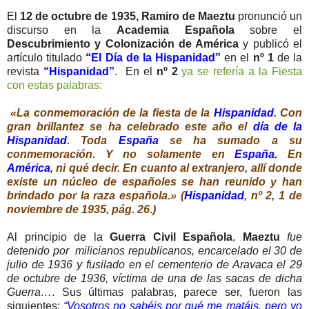
El
12 de octubre de 1935, Ramiro de Maeztu
pronunció un
discurso en la
Academia Española
sobre el
Descubrimiento y Colonización de América
y publicó el
artículo titulado
“El Día de la Hispanidad”
en el
nº 1
de la
revista
“Hispanidad”
. En el
nº 2
ya se refería a la Fiesta
con estas palabras:
«La conmemoración de la fiesta de la
Hispanidad
. Con
gran brillantez se ha celebrado este año el
día de la
Hispanidad
. Toda
España
se ha sumado a su
conmemoración. Y no solamente en
España.
En
América
, ni qué decir. En cuanto al extranjero, allí donde
existe un núcleo de españoles se han reunido y han
brindado por la raza española.» (
Hispanidad
, nº 2, 1 de
noviembre de 1935, pág. 26.)
Al principio de la
Guerra Civil Española
,
Maeztu
fue
detenido por milicianos republicanos, encarcelado el 30 de
julio de 1936 y fusilado en el cementerio de Aravaca el 29
de octubre de 1936, víctima de una de las sacas de dicha
Guerra…
. Sus últimas palabras, parece ser, fueron las
siguientes:
“Vosotros no sabéis por qué me matáis, pero yo