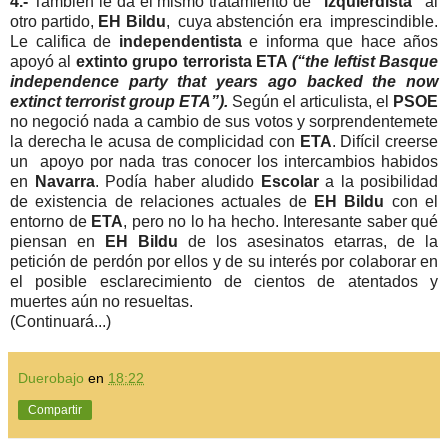
4.-
También le da el mismo tratamiento de
“izquierdista”
al
otro partido,
EH Bildu
, cuya abstención era imprescindible.
Le califica de
independentista
e informa que hace años
apoyó al
extinto grupo terrorista ETA
(“the leftist Basque
independence party that years ago backed the now
extinct terrorist group ETA”).
Según el articulista, el
PSOE
no negoció nada a cambio de sus votos y sorprendentemete
la derecha le acusa de complicidad con
ETA
. Difícil creerse
un apoyo por nada tras conocer los intercambios habidos
en
Navarra
. Podía haber aludido
Escolar
a la posibilidad
de existencia de relaciones actuales de
EH Bildu
con el
entorno de
ETA
, pero no lo ha hecho. Interesante saber qué
piensan en
EH Bildu
de los asesinatos etarras, de la
petición de perdón por ellos y de su interés por colaborar en
el posible esclarecimiento de cientos de atentados y
muertes aún no resueltas.
(Continuará...)
Duerobajo
en
18:22
Compartir