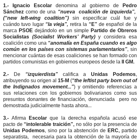
1.-
Ignacio Escolar
denomina al gobierno de
Pedro
Sánchez
como de una
“nueva coalición de izquierda”,
(“new left-wing coalition”)
sin especificar cuál fue y
cuándo tuvo lugar
“la vieja”,
retira la
“E”
de español de la
marca
PSOE
dejándolo en un simple
Partido de Obreros
Socialistas
(Socialist Workers’ Party)
y considera esa
coalición como una
“anomalía en España cuando es algo
común en los países con sistemas parlamentarios”
, sin
mencionar cuántas de esas coaliciones se han formado con
partidos comunistas en gobiernos europeos desde la
II GM.
2.-
De
“izquierdista”
califica a
Unidas Podemos
,
atribuyendo su origen al
15-M
(
“the leftist party born out of
the Indignados movement...”
) y omitiendo referencias a
sus relaciones con los gobiernos bolivarianos como sus
presuntos donantes de financiación, denunciada pero no
demostrada judicialmente hasta ahora...
3.-
Afirma
Escolar
que la derecha española acusó ese
pacto de
“intolerable traición”,
no sólo por la presencia de
Unidas Podemos
, sino por la abstención de
ERC,
partido
separatista, necesaria para la obtención de la mayoría de