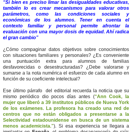
“Si bien es preciso limar las desigualdades educativas,
también lo es crear mecanismos para valorar otros
parámetros, como las condiciones sociales y
económicas de los alumnos. Tener en cuenta el
contexto familiar y personal permite afrontar la
evaluación con una mayor dosis de equidad. Ahí radica
el gran cambio”
¿Cómo compaginar datos objetivos sobre conocimientos
con situaciones familiares y personales? ¿Es conveniente
una puntuación extra para alumnos de familias
desfavorecidas o desestructuradas? ¿Debe valorarse y
sumarse a la nota numérica el esfuerzo de cada alumno en
función de su coeficiente intelectual?
Ese último párrafo del editorial recuerda la noticia que su
mismo periódico dio pocos días antes (
“Ann Cook, la
mujer que liberó a 39 institutos públicos de Nueva York
de los exámenes. La profesora ha creado una red de
centros que no están obligados a presentarse a la
Selectividad estadounidense en busca de un sistema
menos academicista.”
). Si esa experiencia se llegara a
implantar en
España
, el problema desaparecería de raíz: