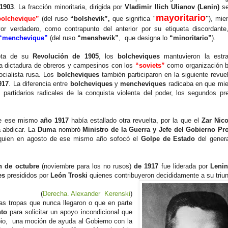
1903
. La fracción minoritaria, dirigida por
Vladimir Ilich Ulianov (Lenin)
se
mayoritario
bolchevique”
(del ruso
“bolshevik”,
que significa "
"
), mie
or verdadero, como contrapunto del anterior por su etiqueta discordant
“menchevique”
(del ruso
“menshevik”
,
que designa lo
“minoritario”
).
rota de su
Revolución de 1905
, los
bolcheviques
mantuvieron la estra
a dictadura de obreros y campesinos con los
“soviets”
como organización b
ocialista rusa. Los
bolcheviques
también participaron en la siguiente revuelt
917
. La diferencia entre
bolcheviques
y
mencheviques
radicaba en que mie
 partidarios radicales de la conquista violenta del poder, los segundos
pre
e ese mismo
año 1917
había estallado otra revuelta, por la que el
Zar Nico
a abdicar. La
Duma
nombró
Ministro de la Guerra y Jefe del Gobierno Pr
uien en agosto de ese mismo año sofocó el
Golpe de Estado
del genera
n de octubre
(noviembre para los no rusos)
de 1917
fue liderada por
Lenin
es
presididos por
León Troski
quienes contribuyeron decididamente a su triun
(
Derecha. Alexander Kerenski
)
s tropas que nunca llegaron o que en parte
to
para solicitar un apoyo incondicional que
io, una moción de ayuda al Gobierno con la