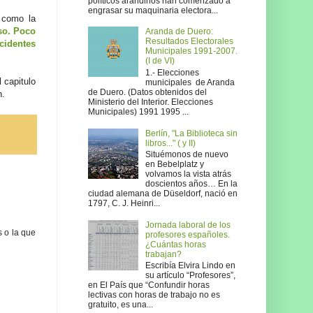
políticos arandinos han comenzado a
engrasar su maquinaria electora...
como la
so. Poco
Aranda de Duero:
Resultados Electorales
cidentes
Municipales 1991-2007.
(I de VI)
1.- Elecciones
 capitulo
municipales de Aranda
de Duero. (Datos obtenidos del
n.
Ministerio del Interior. Elecciones
Municipales) 1991 1995 ...
Berlín, "La Biblioteca sin
libros..." ( y II)
Situémonos de nuevo
en Bebelplatz y
volvamos la vista atrás
doscientos años… En la
ciudad alemana de Düseldorf, nació en
1797, C. J. Heinri...
Jornada laboral de los
s o la que
profesores españoles.
¿Cuántas horas
trabajan?
Escribía Elvira Lindo en
su artículo “Profesores”,
en El País que “Confundir horas
lectivas con horas de trabajo no es
gratuito, es una...