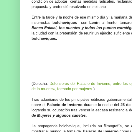
condición de adoptar ciertas medidas radicales, reclam
propuesta y pretendió resolverlo en solitario.
Entre la tarde y la noche de ese mismo día y la mañana d
insurrectas
bolcheviques
con
Lenin
al frente, toma
Banco Estatal, los puentes y todos los puntos estraté
la ciudad con la pretensión de reunir un ejército suficiente
bolcheviques.
(Derecha.
Defensores del Palacio de Invierno, entre los q
de la muerte», formado por mujeres
.).
Tras adueñarse de los principales edificios gubernamentale
sobre el
Palacio de Invierno
durante la noche del
26 de
logrando su ocupación tras vencer la escasa resistencia d
de Mujeres y algunos cadetes
.
La propaganda bolchevique, incluida su filmografía, s
mostrar al mundo la toma del
Palacio de Invierno
como un