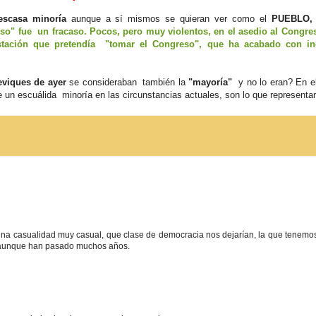
escasa minoría
aunque a sí mismos se quieran ver como el
PUEBLO,
o" fue un fracaso. Pocos, pero muy violentos, en el asedio al Congre
stación que pretendía "tomar el Congreso", que ha acabado con in
eviques de ayer
se consideraban también la
"mayoría"
y no lo eran? En el
 un escuálida minoría en las circunstancias actuales, son lo que representa
 una casualidad muy casual, que clase de democracia nos dejarían, la que tenemo
n aunque han pasado muchos años.