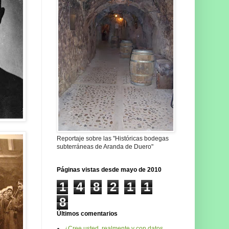
Reportaje sobre las "Históricas bodegas
subterráneas de Aranda de Duero"
Páginas vistas desde mayo de 2010
1
4
8
2
1
1
8
Últimos comentarios
¿Cree usted, realmente y con datos,