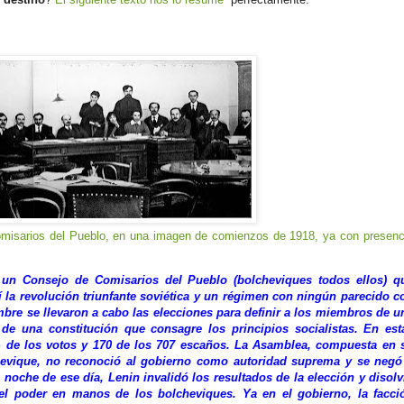
Comisarios del Pueblo, en una imagen de comienzos de 1918, ya con presenc
 un Consejo de Comisarios del Pueblo (bolcheviques todos ellos) q
í la revolución triunfante soviética y un régimen con ningún parecido c
re se llevaron a cabo las elecciones para definir a los miembros de u
de una constitución que consagre los principios socialistas. En est
% de los votos y 170 de los 707 escaños. La Asamblea, compuesta en 
hevique, no reconoció al gobierno como autoridad suprema y se negó
 noche de ese día, Lenin invalidó los resultados de la elección y disolv
el poder en manos de los bolcheviques. Ya en el gobierno, la facci