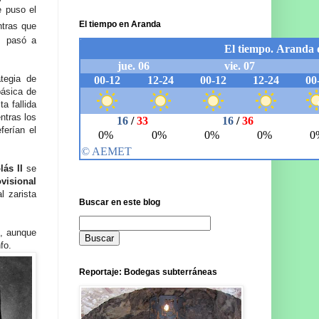
 puso el
El tiempo en Aranda
ntras que
e, pasó a
tegia de
ásica de
a fallida
ntras los
ferían el
lás II
se
ovisional
l zarista
Buscar en este blog
, aunque
fo.
Reportaje: Bodegas subterráneas