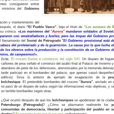
ntes consiguieron entrar
os ministros del
Gobierno
ación y mantenimiento del
después, el diario
“El Pueblo Vasco”
, bajo el título de
“Los sucesos de R
 su crónica:
«Los marineros del
"Aurora"
mandaron soldados al Soviet
ispararon con ametralladores y fusiles; pero las tropas del Gobierno pr
l llamamiento del
Soviet de Petrogrado
:
"El Gobierno provisional está d
 cabeza del proletariado y de la guarnición. La causa por la que lucha e
l de los obreros sobre la producción y la constitución de un Gobierno d
breros, de campesinos!».
(Izda.
El crucero Aurora a comienzos del siglo XXI.
Un disparo de fogue
cañones de proa señaló el comienzo del asalto final al Palacio de Invierno y
abandono de parte de los defensores, atemorizados por la tremenda detona
tarde participó en el bombardeo del palacio, que apenas causó desperfec
edificio). Sirva lo anterior de ejemplo de exageración de la
pro
bolchevique
. El pretendido bombardeo del crucero
"Aurora"
, anclado en e
no pasó de un disparo de salva según las informaciones más objetivas, y se
un terrible bombardeo según otras.
¿Qué ocurrió después de que los
bolcheviques
se apoderaran de la ciud
Petersburgo (Petrogrado)
? ¿Cómo se plasmaron realmente los
p
comunistas de democracia, libertad y participación del pueblo en s
destino
?
El siguiente texto nos lo resume
perfectamente: