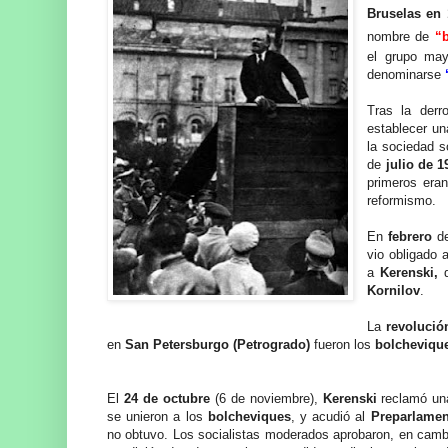
Bruselas en 
nombre de
“
el grupo may
denominarse
Tras la der
establecer un
la sociedad s
de
julio de 1
primeros eran
reformismo.
En
febrero
d
vio obligado 
a
Kerenski,
q
Kornilov
.
La
revolució
en
San Petersburgo (Petrogrado)
fueron los
bolcheviqu
El
24 de octubre
(6 de noviembre),
Kerenski
reclamó una
se unieron a los
bolcheviques
, y acudió al
Preparlamen
no obtuvo. Los socialistas moderados aprobaron, en camb