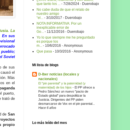
que tanto los ...
- 7/28/2024
- Duerobajo
No cabe duda de que el relato de
nuestro amigo
“el...
- 3/10/2017
- Duerobajo
NOTA INFORMATIVA: Por un
inexplicable error de
usia. La
Go...
- 11/12/2016
- Duerobajo
. En sus
Yo lo que siempre me he preguntado
ovisional
es porque los
m...
- 10/6/2016
- Anonymous
errocado
l pueblo;
Que pasa
- 10/3/2016
- Anonymous
el Soviet
Mi lista de blogs
o de sus
 causó el
D-Iber noticias (locales y
ción. Más
nacionales)
tos en el
El "pin parental" y la paternidad (y
maternidad) de los hijos
-
El PP ofrece a
paganda
Pedro Sánchez un nuevo "pacto de
l puerto,
Estado global" para despolitizar la
 trató de
Justicia. Dirigentes del PP piden
desmarcarse de Vox en el pin parental...
Hace 6 años
ad de
San
royectos
Lo más leído del mes
u propio