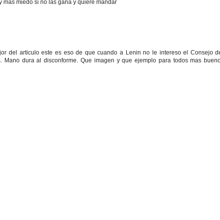
 y mas miedo si no las gana y quiere mandar
or del articulo este es eso de que cuando a Lenin no le intereso el Consejo d
nas. Mano dura al disconforme. Que imagen y que ejemplo para todos mas buen