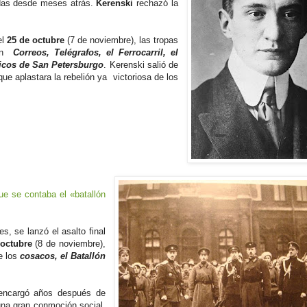
adas desde meses atrás.
Kerenski
rechazó la
el
25 de octubre
(7 de noviembre), las tropas
ron
Correos, Telégrafos, el Ferrocarril, el
gicos de San Petersburgo
. Kerenski salió de
 que aplastara la rebelión ya victoriosa de los
ue se contaba el «batallón
s, se lanzó el asalto final
 octubre
(8 de noviembre),
e los
cosacos, el Batallón
e encargó años después de
a gran conmoción social,