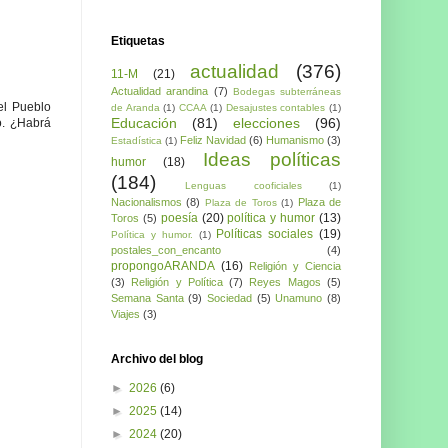
Etiquetas
actualidad
(376)
11-M
(21)
Actualidad arandina
(7)
Bodegas subterráneas
el Pueblo
de Aranda
(1)
CCAA
(1)
Desajustes contables
(1)
Educación
(81)
elecciones
(96)
o. ¿Habrá
Feliz Navidad
(6)
Humanismo
(3)
Estadística
(1)
Ideas políticas
humor
(18)
(184)
Lenguas cooficiales
(1)
Nacionalismos
(8)
Plaza de
Plaza de Toros
(1)
poesía
(20)
política y humor
(13)
Toros
(5)
Políticas sociales
(19)
Política y humor.
(1)
postales_con_encanto
(4)
propongoARANDA
(16)
Religión y Ciencia
(3)
Religión y Política
(7)
Reyes Magos
(5)
Semana Santa
(9)
Sociedad
(5)
Unamuno
(8)
Viajes
(3)
Archivo del blog
►
2026
(6)
►
2025
(14)
►
2024
(20)