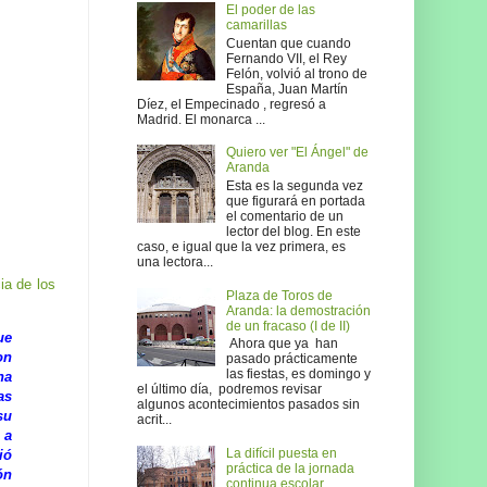
El poder de las
camarillas
Cuentan que cuando
Fernando VII, el Rey
Felón, volvió al trono de
España, Juan Martín
Díez, el Empecinado , regresó a
Madrid. El monarca ...
Quiero ver "El Ángel" de
Aranda
Esta es la segunda vez
que figurará en portada
el comentario de un
lector del blog. En este
caso, e igual que la vez primera, es
una lectora...
ia de los
Plaza de Toros de
Aranda: la demostración
de un fracaso (I de II)
ue
Ahora que ya han
on
pasado prácticamente
las fiestas, es domingo y
na
el último día, podremos revisar
as
algunos acontecimientos pasados sin
su
acrit...
 a
La difícil puesta en
ió
práctica de la jornada
ón
continua escolar