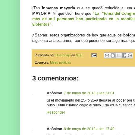
¡Tan
inmensa mayoría
que se quedó reducida a una
MAYORÍA
! Ni que decir tiene que
“La “toma del Congres
más de mil personas han participado en la manife
violentos”.
¿Sabrán estos organizadores de hoy que aquellos
bolch
siguiente analizaremos por qué pudiendo ser algo más que
Publicado por
Duerobajo
en
8:00
Etiquetas:
Ideas políticas
3 comentarios:
Anónimo
7 de mayo de 2013 a las 21:01
Si el movimiento del 25- o 25-a llegase al poder por
puso Lenin cuando cogio el suyo. Esa es la cuestio
Responder
Anónimo
8 de mayo de 2013 a las 17:40