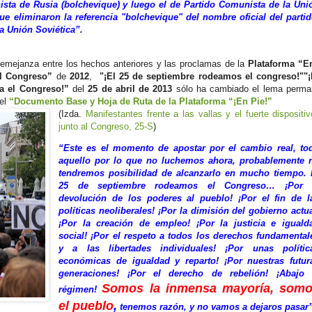
ta de Rusia (bolchevique) y luego el de Partido Comunista de la Uni
ue eliminaron la referencia "bolchevique" del nombre oficial del partid
a Unión Soviética”.
 semejanza entre los hechos anteriores y las proclamas de la
Plataforma “E
l Congreso”
de
2012
,
"¡El 25 de septiembre rodeamos el congreso!""¡
ia el Congreso!”
del
25 de abril de 2013
sólo ha cambiado el lema perma
del
“Documento Base y Hoja de Ruta de la Plataforma “¡En Pie!”
(Izda.
Manifestantes frente a las vallas y el fuerte dispositivo
junto al Congreso, 25-S
)
“Este es el momento de apostar por el cambio real, to
aquello por lo que no luchemos ahora, probablemente 
tendremos posibilidad de alcanzarlo en mucho tiempo. 
25 de septiembre rodeamos el Congreso… ¡Por 
devolución de los poderes al pueblo! ¡Por el fin de l
políticas neoliberales! ¡Por la dimisión del gobierno actua
¡Por la creación de empleo! ¡Por la justicia e iguald
social! ¡Por el respeto a todos los derechos fundamental
y a las libertades individuales! ¡Por unas polític
económicas de igualdad y reparto! ¡Por nuestras futur
generaciones! ¡Por el derecho de rebelión! ¡Abajo 
Somos la inmensa mayoría, som
régimen!
el pueblo
,
tenemos razón, y no vamos a dejaros pasar”