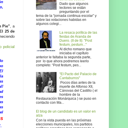
ón
Dado que algunos
o,
lectores se están
preguntando por el
tema de la “jornada continua escolar” y
sobre las votaciones habidas en
algunos colegi...
n Pie”
, a
El 25 de
La resaca política de las
neciendo
fiestas de Aranda de
Duero. (II de II): "Post
festum, pestum..."
 policial
Al dicho romano que
iniciaba el capítulo
anterior le faltaba la segunda parte,
do
por lo que ahora podremos leerlo
completo: “Post festum, pes...
no
El
"El Pacto del Palacio de
la
Cantaburros"
as
Pocos días antes de la
l!
muerte de Alfonso XII,
Cánovas del Castillo ( el
ad
hombre de la
es
Restauración Monárquica ) se puso en
as
contacto con Ma...
as
El blog de un candidato es un valor en
el
alza
os
Con la vista puesta en las próximas
elecciones municipales, los partidos
.