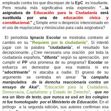
empleado contra los que discrepan de la
EpC
es insultante.
Pero resulta más significativa esta expresión:
“…la
asignatura de
Educación para la Ciudadanía
será
sustituida por una de
educación cívica y
constitucional.
”
¿Simple error o desprecio intencionado en
el uso de mayúsculas y minúsculas para cada asignatura?
El periodista
Ignacio Escolar
se mostraba contrario al
cambio en su
“Requiem por la ciudadanía”
. Si intentó
jugar con la palabra
"ciudadanía
", el resultado fue
decepcionante. ¿Cree necesaria una oración por toda la
ciudadanía española,
"difunta"
según su apreciación, por
cumplir el
PP
una promesa de su programa?
Escolar
se
esfuerza en demostrar que esa materia ni era
“adoctrinante”
ni atacaba a nadie. El grueso de su
argumento se centraba en airear
"la campaña
manipulativa de la derecha reaccionaria contra un
ensayo de Akal"
,
“Educación para la Ciudadanía.
Democracia, Capitalismo y Estado de Derecho”
,
que no
era un libro de texto, que nunca se usó en los colegios
ni fue homologado por el Ministerio de Educación
.
En el
prólogo a la segunda edición, sus autores confirman esa