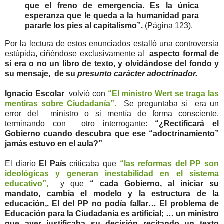
que el freno de emergencia. Es la única
esperanza que le queda a la humanidad para
pararle los pies al capitalismo”.
(Página 123).
Por la lectura de estos enunciados estalló una controversia
estúpida, ciñéndose exclusivamente al
aspecto formal de
si era o no un libro de texto, y olvidándose del fondo y
su mensaje, de su
presunto carácter adoctrinador.
Ignacio Escolar
volvió con
“El ministro Wert se traga las
mentiras sobre Ciudadanía”.
Se preguntaba si era un
error del ministro o si mentía de forma consciente,
terminando con otro interrogante:
“¿Rectificará el
Gobierno cuando descubra que ese “adoctrinamiento”
jamás estuvo en el aula?”
El diario
El País
criticaba que
“las reformas del PP son
ideológicas y generan inestabilidad en el sistema
educativo”,
y que
“ cada Gobierno, al iniciar su
mandato, cambia el modelo y la estructura de la
educación,. El del PP no podía fallar… El problema de
Educación para la Ciudadanía es artificial; … un ministro
que ayer justificaba su decisión recitando un texto